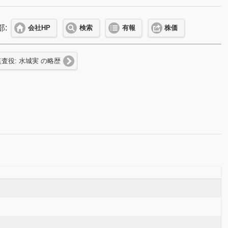
部:
会社HP
検索
有報
株価
監査役: 水城実 の略歴