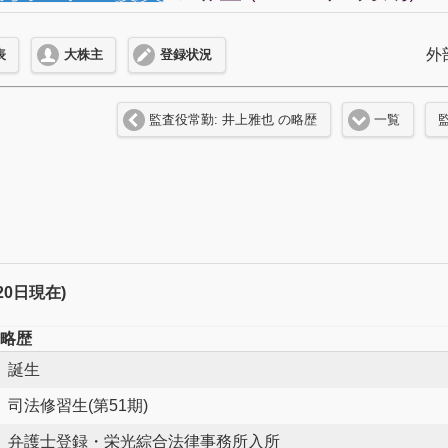
外
表
大株主
登録状況
監査役常勤: 井上雅也 の略歴
一覧
月20日現在)
略歴
誕生
司法修習生(第51期)
弁護士登録・栄光綜合法律事務所入所