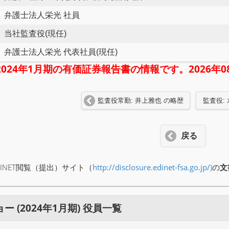
弁護士法人栄光 社員
当社監査役(現任)
弁護士法人栄光 代表社員(現任)
2024年1月期の有価証券報告書の情報です。2026
監査役常勤: 井上雅也 の略歴
監査役:
戻る
INET閲覧（提出）サイト（
http://disclosure.edinet-fsa.go.jp/
)の
文
 (2024年1月期) 役員一覧