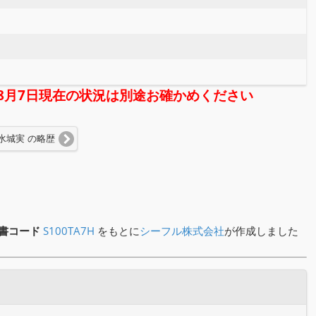
年08月7日現在の状況は別途お確かめください
 水城実 の略歴
書コード
S100TA7H
をもとに
シーフル株式会社
が作成しました