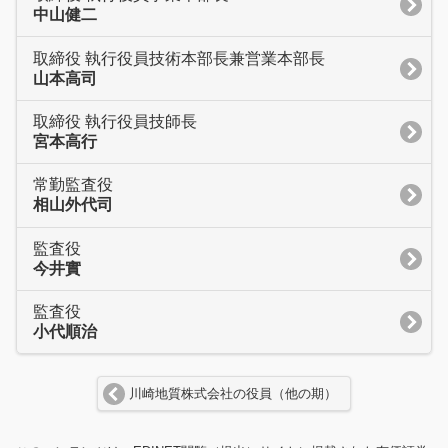
中山健二
取締役 執行役員技術本部長兼営業本部長
山本高司
取締役 執行役員技師長
宮本高行
常勤監査役
相山外代司
監査役
今井實
監査役
小代順治
川崎地質株式会社の役員（他の期）