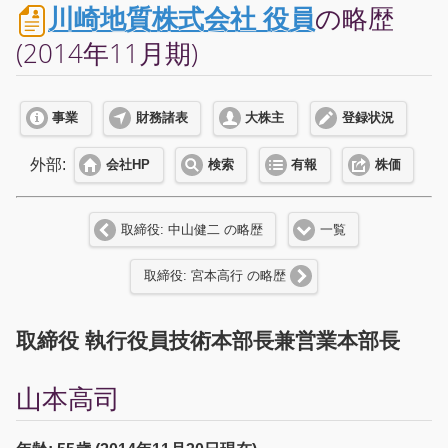
川崎地質株式会社 役員
の略歴
(2014年11月期)
事業
財務諸表
大株主
登録状況
外部:
会社HP
検索
有報
株価
取締役: 中山健二 の略歴
一覧
取締役: 宮本高行 の略歴
取締役 執行役員技術本部長兼営業本部長
山本高司