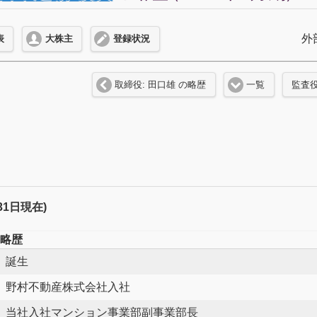
外
表
大株主
登録状況
取締役: 田口雄 の略歴
一覧
監査役
月31日現在)
略歴
誕生
野村不動産株式会社入社
当社入社マンション事業部副事業部長