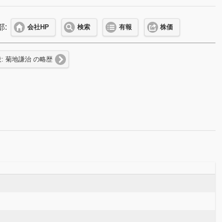
部:
会社HP
検索
有報
株価
: 菊地謙治 の略歴