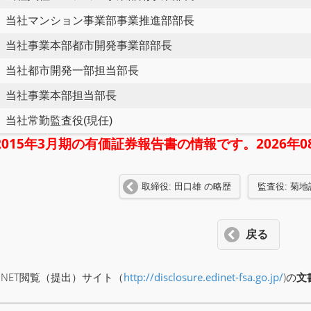
当社マンション事業部事業推進部部長
当社事業本部都市開発事業部部長
当社都市開発一部担当部長
当社事業本部担当部長
当社常勤監査役(現任)
2015年3月期の有価証券報告書の情報です。2026
取締役: 田口雄 の略歴
監査役: 菊地
戻る
INET閲覧（提出）サイト（
http://disclosure.edinet-fsa.go.jp/
)の
文