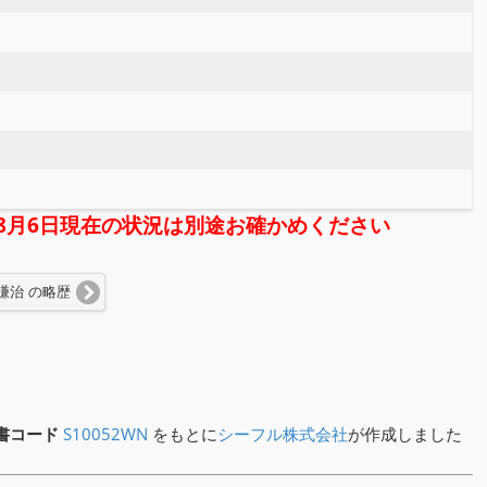
年08月6日現在の状況は別途お確かめください
謙治 の略歴
書コード
S10052WN
をもとに
シーフル株式会社
が作成しました