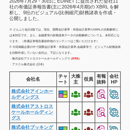
2026年7月29・30日に EDINET に提出された会社11
社の有価証券報告書(主に2026年4月期)の XBRL を解
析し、9社のビジュアル(比例縮尺)財務諸表を作成・
公開しました。
※ どんぶり会計β版では、現在、国際会計基準・米国会計基準のXBRLの自動解析に
は未対応です。また、金融業等の財務諸表データの自動解析についても、未対応にな
ります。（有価証券報告書抜粋他のコンテンツはご覧いただけます）
※ 今回掲載企業の中で国際会計基準・米国会計基準,金融業等で、ビジュアル財務諸表
を自動作成していない会社は、下記になります。
・株式会社アストロスケールホールディングス (
IFRS
)
・アスクル株式会社 (日本)
チャ
大株
有報
会社
会社名
役員
ート
主
抜粋
HP
株式会社アインホー
ルディングス
株式会社アストロス
ケールホールディン
グス
株式会社ブッキング