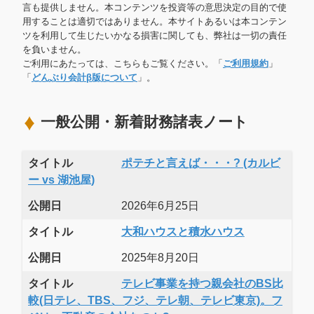
言も提供しません。本コンテンツを投資等の意思決定の目的で使
用することは適切ではありません。本サイトあるいは本コンテン
ツを利用して生じたいかなる損害に関しても、弊社は一切の責任
を負いません。
ご利用にあたっては、こちらもご覧ください。「
ご利用規約
」
「
どんぶり会計β版について
」。
一般公開・新着財務諸表ノート
タイトル
ポテチと言えば・・・? (カルビ
ー vs 湖池屋)
公開日
2026年6月25日
タイトル
大和ハウスと積水ハウス
公開日
2025年8月20日
タイトル
テレビ事業を持つ親会社のBS比
較(日テレ、TBS、フジ、テレ朝、テレビ東京)。フ