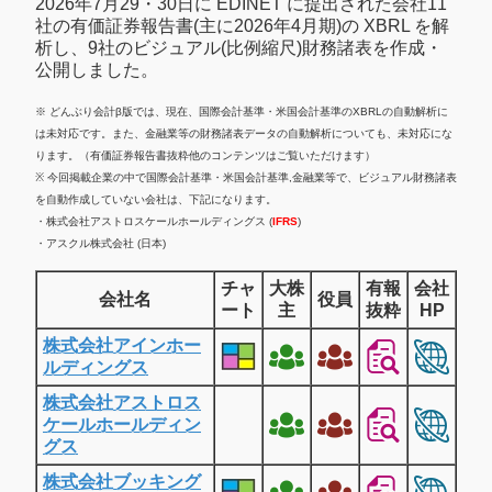
2026年7月29・30日に EDINET に提出された会社11
社の有価証券報告書(主に2026年4月期)の XBRL を解
析し、9社のビジュアル(比例縮尺)財務諸表を作成・
公開しました。
※ どんぶり会計β版では、現在、国際会計基準・米国会計基準のXBRLの自動解析に
は未対応です。また、金融業等の財務諸表データの自動解析についても、未対応にな
ります。（有価証券報告書抜粋他のコンテンツはご覧いただけます）
※ 今回掲載企業の中で国際会計基準・米国会計基準,金融業等で、ビジュアル財務諸表
を自動作成していない会社は、下記になります。
・株式会社アストロスケールホールディングス (
IFRS
)
・アスクル株式会社 (日本)
チャ
大株
有報
会社
会社名
役員
ート
主
抜粋
HP
株式会社アインホー
ルディングス
株式会社アストロス
ケールホールディン
グス
株式会社ブッキング