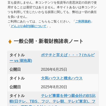
言も提供しません。本コンテンツを投資等の意思決定の目的で使
用することは適切ではありません。本サイトあるいは本コンテン
ツを利用して生じたいかなる損害に関しても、弊社は一切の責任
を負いません。
ご利用にあたっては、こちらもご覧ください。「
ご利用規約
」
「
どんぶり会計β版について
」。
一般公開・新着財務諸表ノート
タイトル
ポテチと言えば・・・? (カルビ
ー vs 湖池屋)
公開日
2026年6月25日
タイトル
大和ハウスと積水ハウス
公開日
2025年8月20日
タイトル
テレビ事業を持つ親会社のBS比
較(日テレ、TBS、フジ、テレ朝、テレビ東京)。フ