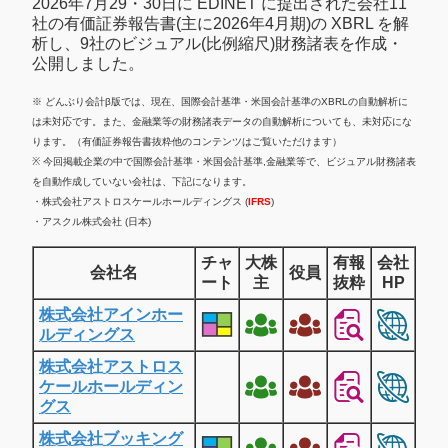
2026年7月29・30日に EDINET に提出された会社11
社の有価証券報告書(主に2026年4月期)の XBRL を解
析し、9社のビジュアル(比例縮尺)財務諸表を作成・
公開しました。
※ どんぶり会計β版では、現在、国際会計基準・米国会計基準のXBRLの自動解析に
は未対応です。また、金融業等の財務諸表データの自動解析についても、未対応にな
ります。（有価証券報告書抜粋他のコンテンツはご覧いただけます）
※ 今回掲載企業の中で国際会計基準・米国会計基準,金融業等で、ビジュアル財務諸表
を自動作成していない会社は、下記になります。
・株式会社アストロスケールホールディングス (
IFRS
)
・アスクル株式会社 (日本)
チャ
大株
有報
会社
会社名
役員
ート
主
抜粋
HP
株式会社アインホー
ルディングス
株式会社アストロス
ケールホールディン
グス
株式会社ブッキング