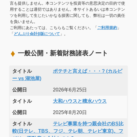
言も提供しません。本コンテンツを投資等の意思決定の目的で使
用することは適切ではありません。本サイトあるいは本コンテン
ツを利用して生じたいかなる損害に関しても、弊社は一切の責任
を負いません。
ご利用にあたっては、こちらもご覧ください。「
ご利用規約
」
「
どんぶり会計β版について
」。
一般公開・新着財務諸表ノート
タイトル
ポテチと言えば・・・? (カルビ
ー vs 湖池屋)
公開日
2026年6月25日
タイトル
大和ハウスと積水ハウス
公開日
2025年8月20日
タイトル
テレビ事業を持つ親会社のBS比
較(日テレ、TBS、フジ、テレ朝、テレビ東京)。フ