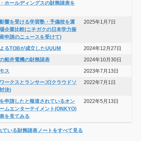
・ホールディングスの財務諸表を
影響を受ける学習塾・予備校を運
2025年1月7日
場企業比較(ニチガクの日本学力振
産申請のニュースを受けて)
よるTOBが成立したUUUM
2024年12月27日
の船井電機の財務諸表
2024年10月30日
モス
2023年7月13日
ワークスとランサーズ(クラウドソ
2022年7月1日
対決)
を申請したと報道されているオン
2022年5月13日
ームエンターテイメント(ONKYO)
表を見てみる
れている財務諸表ノートをすべて見る