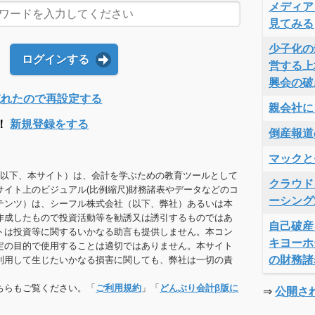
メディア
見てみる
少子化の
ログインする
営する上
興会の破
Dを忘れたので再設定する
親会社に
！
新規登録をする
倒産報道
マックと
（以下、本サイト）は、会計を学ぶための教育ツールとして
クラウド
サイト上のビジュアル(比例縮尺)財務諸表やデータなどのコ
ーシング
テンツ）は、シーフル株式会社（以下、弊社）あるいは本
作成したもので投資活動等を勧誘又は誘引するものではあ
自己破産
トは投資等に関するいかなる助言も提供しません。本コン
キヨーホ
定の目的で使用することは適切ではありません。本サイト
の財務諸
利用して生じたいかなる損害に関しても、弊社は一切の責
ちらもご覧ください。「
ご利用規約
」「
どんぶり会計β版に
⇒
公開さ