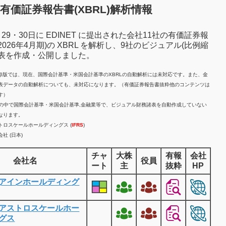
有価証券報告書(XBRL)解析情報
7月29・30日に EDINET に提出された会社11社の有価証券報
2026年4月期)の XBRL を解析し、9社のビジュアル(比例縮
諸表を作成・公開しました。
計β版では、現在、国際会計基準・米国会計基準のXBRLの自動解析には未対応です。また、金
表データの自動解析についても、未対応になります。（有価証券報告書抜粋他のコンテンツは
す）
業の中で国際会計基準・米国会計基準,金融業等で、ビジュアル財務諸表を自動作成していない
なります。
トロスケールホールディングス (
IFRS
)
社 (日本)
チャ
大株
有報
会社
会社名
役員
ート
主
抜粋
HP
アインホールディング
アストロスケールホー
グス