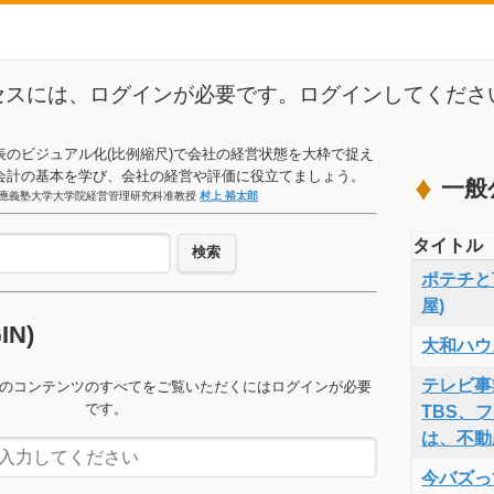
セスには、ログインが必要です。ログインしてくださ
表のビジュアル化(比例縮尺)で会社の経営状態を大枠で捉え
会計の基本を学び、会社の経営や評価に役立てましょう。
一般
應義塾大学大学院経営管理研究科准教授
村上 裕太郎
タイトル
検索
ポテチと言
屋)
GIN)
大和ハウ
テレビ事
のコンテンツのすべてをご覧いただくにはログインが必要
です。
TBS、
は、不動
今バズっ