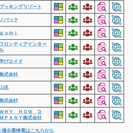
ブッキングリゾート
ノバック
ｇｕｍｉ
フロンティアインター
ル
学びエイド
株式会社
山忠
株式会社
ＷＨＹ ＨＯＷ Ｄ
ＭＰＡＮＹ株式会社
上場企業検索はこちらから