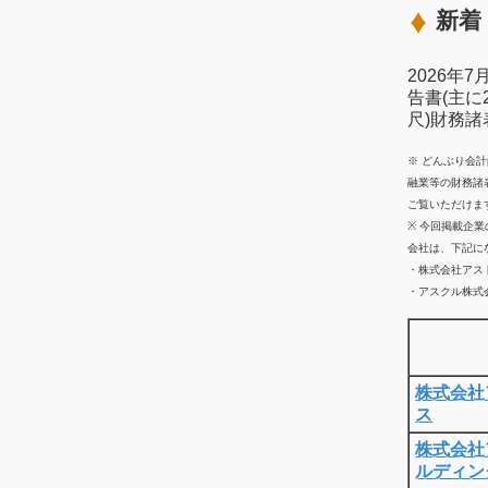
新着 
2026年
告書(主に
尺)財務
※ どんぶり会
融業等の財務諸
ご覧いただけま
※ 今回掲載企
会社は、下記に
・株式会社アス
・アスクル株式会
株式会社
ス
株式会社
ルディン