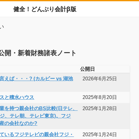
健全！どんぶり会計β版
い
公開・新着財務諸表ノート
公開日
えば・・・? (カルビー vs 湖池
2026年6月25日
スと積水ハウス
2025年8月20日
業を持つ親会社のBS比較(日テレ、
2025年1月28日
フジ、テレ朝、テレビ東京)。フジ
産の会社なのか?
ているフジテレビの親会社フジ・
2025年1月24日