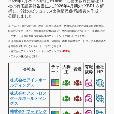
2026年7月29・30日に EDINET に提出された会社11
社の有価証券報告書(主に2026年4月期)の XBRL を解
析し、9社のビジュアル(比例縮尺)財務諸表を作成・
公開しました。
※ どんぶり会計β版では、現在、国際会計基準・米国会計基準のXBRLの自動解析に
は未対応です。また、金融業等の財務諸表データの自動解析についても、未対応にな
ります。（有価証券報告書抜粋他のコンテンツはご覧いただけます）
※ 今回掲載企業の中で国際会計基準・米国会計基準,金融業等で、ビジュアル財務諸表
を自動作成していない会社は、下記になります。
・株式会社アストロスケールホールディングス (
IFRS
)
・アスクル株式会社 (日本)
チャ
大株
有報
会社
会社名
役員
ート
主
抜粋
HP
株式会社アインホー
ルディングス
株式会社アストロス
ケールホールディン
グス
株式会社ブッキング