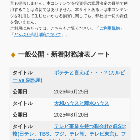
言も提供しません。本コンテンツを投資等の意思決定の目的で使
用することは適切ではありません。本サイトあるいは本コンテン
ツを利用して生じたいかなる損害に関しても、弊社は一切の責任
を負いません。
ご利用にあたっては、こちらもご覧ください。「
ご利用規約
」
「
どんぶり会計β版について
」。
一般公開・新着財務諸表ノート
タイトル
ポテチと言えば・・・? (カルビ
ー vs 湖池屋)
公開日
2026年6月25日
タイトル
大和ハウスと積水ハウス
公開日
2025年8月20日
タイトル
テレビ事業を持つ親会社のBS比
較(日テレ、TBS、フジ、テレ朝、テレビ東京)。フ