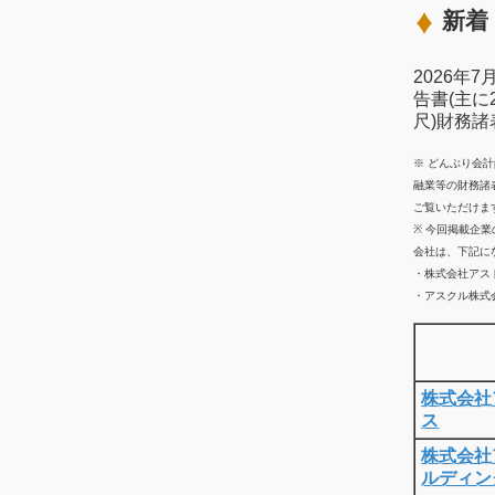
新着 
2026年
告書(主に
尺)財務
※ どんぶり会
融業等の財務諸
ご覧いただけま
※ 今回掲載企
会社は、下記に
・株式会社アス
・アスクル株式会
株式会社
ス
株式会社
ルディン