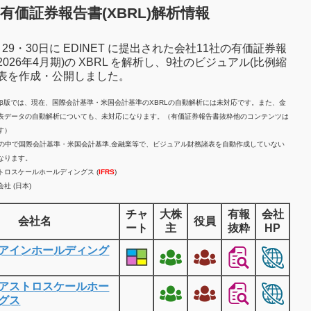
有価証券報告書(XBRL)解析情報
7月29・30日に EDINET に提出された会社11社の有価証券報
2026年4月期)の XBRL を解析し、9社のビジュアル(比例縮
諸表を作成・公開しました。
計β版では、現在、国際会計基準・米国会計基準のXBRLの自動解析には未対応です。また、金
表データの自動解析についても、未対応になります。（有価証券報告書抜粋他のコンテンツは
す）
業の中で国際会計基準・米国会計基準,金融業等で、ビジュアル財務諸表を自動作成していない
なります。
トロスケールホールディングス (
IFRS
)
社 (日本)
チャ
大株
有報
会社
会社名
役員
ート
主
抜粋
HP
アインホールディング
アストロスケールホー
グス