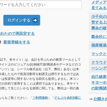
メディア
見てみる
少子化の
ログインする
営する上
興会の破
Dを忘れたので再設定する
親会社に
！
新規登録をする
倒産報道
マックと
（以下、本サイト）は、会計を学ぶための教育ツールとして
クラウド
サイト上のビジュアル(比例縮尺)財務諸表やデータなどのコ
ーシング
テンツ）は、シーフル株式会社（以下、弊社）あるいは本
作成したもので投資活動等を勧誘又は誘引するものではあ
自己破産
トは投資等に関するいかなる助言も提供しません。本コン
キヨーホ
定の目的で使用することは適切ではありません。本サイト
の財務諸
利用して生じたいかなる損害に関しても、弊社は一切の責
ちらもご覧ください。「
ご利用規約
」「
どんぶり会計β版に
⇒
公開さ