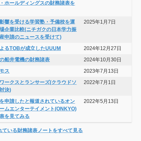
・ホールディングスの財務諸表を
影響を受ける学習塾・予備校を運
2025年1月7日
場企業比較(ニチガクの日本学力振
産申請のニュースを受けて)
よるTOBが成立したUUUM
2024年12月27日
の船井電機の財務諸表
2024年10月30日
モス
2023年7月13日
ワークスとランサーズ(クラウドソ
2022年7月1日
対決)
を申請したと報道されているオン
2022年5月13日
ームエンターテイメント(ONKYO)
表を見てみる
れている財務諸表ノートをすべて見る