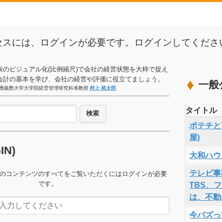
セスには、ログインが必要です。ログインしてくださ
表のビジュアル化(比例縮尺)で会社の経営状態を大枠で捉え
会計の基本を学び、会社の経営や評価に役立てましょう。
一般
應義塾大学大学院経営管理研究科准教授
村上 裕太郎
タイトル
検索
ポテチと言
屋)
GIN)
大和ハウ
テレビ事
のコンテンツのすべてをご覧いただくにはログインが必要
です。
TBS、
は、不動
今バズっ