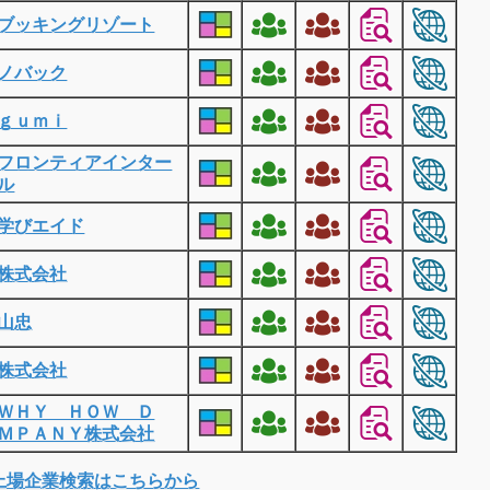
ブッキングリゾート
ノバック
ｇｕｍｉ
フロンティアインター
ル
学びエイド
株式会社
山忠
株式会社
ＷＨＹ ＨＯＷ Ｄ
ＭＰＡＮＹ株式会社
上場企業検索はこちらから