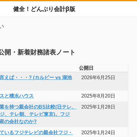
健全！どんぶり会計β版
い
公開・新着財務諸表ノート
公開日
えば・・・? (カルビー vs 湖池
2026年6月25日
スと積水ハウス
2025年8月20日
業を持つ親会社のBS比較(日テレ、
2025年1月28日
フジ、テレ朝、テレビ東京)。フジ
産の会社なのか?
ているフジテレビの親会社フジ・
2025年1月24日