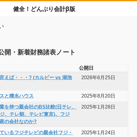
健全！どんぶり会計β版
い
公開・新着財務諸表ノート
公開日
えば・・・? (カルビー vs 湖池
2026年6月25日
スと積水ハウス
2025年8月20日
業を持つ親会社のBS比較(日テレ、
2025年1月28日
フジ、テレ朝、テレビ東京)。フジ
産の会社なのか?
ているフジテレビの親会社フジ・
2025年1月24日