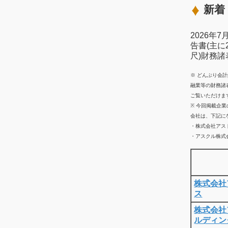
新着 
2026年
告書(主に
尺)財務
※ どんぶり会
融業等の財務諸
ご覧いただけま
※ 今回掲載企
会社は、下記に
・株式会社アス
・アスクル株式会
株式会社
ス
株式会社
ルディン