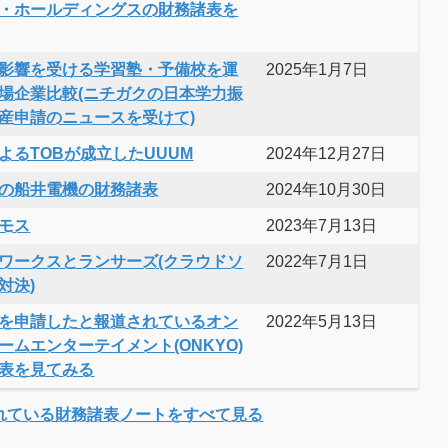
・ホールディングスの財務諸表を
影響を受ける学習塾・予備校を運
2025年1月7日
場企業比較(ニチガクの日本学力振
産申請のニュースを受けて)
よるTOBが成立したUUUM
2024年12月27日
の船井電機の財務諸表
2024年10月30日
モス
2023年7月13日
ワークスとランサーズ(クラウドソ
2022年7月1日
対決)
を申請したと報道されているオン
2022年5月13日
ームエンターテイメント(ONKYO)
表を見てみる
れている財務諸表ノートをすべて見る