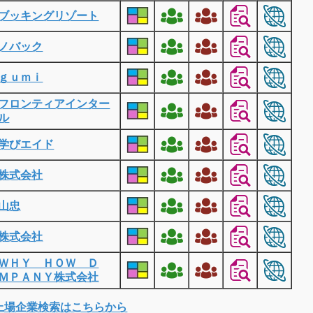
ブッキングリゾート
ノバック
ｇｕｍｉ
フロンティアインター
ル
学びエイド
株式会社
山忠
株式会社
ＷＨＹ ＨＯＷ Ｄ
ＭＰＡＮＹ株式会社
上場企業検索はこちらから