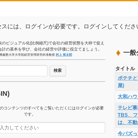
セスには、ログインが必要です。ログインしてくださ
表のビジュアル化(比例縮尺)で会社の経営状態を大枠で捉え
会計の基本を学び、会社の経営や評価に役立てましょう。
一般
應義塾大学大学院経営管理研究科准教授
村上 裕太郎
タイトル
検索
ポテチと言
屋)
GIN)
大和ハウ
テレビ事
のコンテンツのすべてをご覧いただくにはログインが必要
です。
TBS、
は、不動
今バズっ