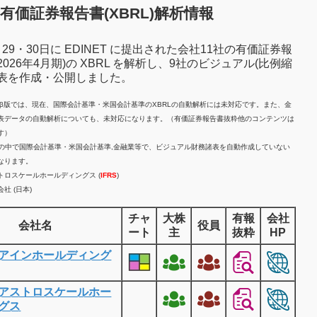
有価証券報告書(XBRL)解析情報
7月29・30日に EDINET に提出された会社11社の有価証券報
2026年4月期)の XBRL を解析し、9社のビジュアル(比例縮
諸表を作成・公開しました。
計β版では、現在、国際会計基準・米国会計基準のXBRLの自動解析には未対応です。また、金
表データの自動解析についても、未対応になります。（有価証券報告書抜粋他のコンテンツは
す）
業の中で国際会計基準・米国会計基準,金融業等で、ビジュアル財務諸表を自動作成していない
なります。
トロスケールホールディングス (
IFRS
)
社 (日本)
チャ
大株
有報
会社
会社名
役員
ート
主
抜粋
HP
アインホールディング
アストロスケールホー
グス