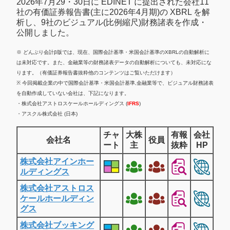
2026年7月29・30日に EDINET に提出された会社11
社の有価証券報告書(主に2026年4月期)の XBRL を解
析し、9社のビジュアル(比例縮尺)財務諸表を作成・
公開しました。
※ どんぶり会計β版では、現在、国際会計基準・米国会計基準のXBRLの自動解析に
は未対応です。また、金融業等の財務諸表データの自動解析についても、未対応にな
ります。（有価証券報告書抜粋他のコンテンツはご覧いただけます）
※ 今回掲載企業の中で国際会計基準・米国会計基準,金融業等で、ビジュアル財務諸表
を自動作成していない会社は、下記になります。
・株式会社アストロスケールホールディングス (
IFRS
)
・アスクル株式会社 (日本)
チャ
大株
有報
会社
会社名
役員
ート
主
抜粋
HP
株式会社アインホー
ルディングス
株式会社アストロス
ケールホールディン
グス
株式会社ブッキング