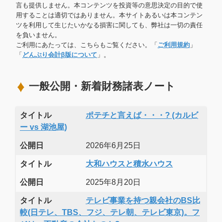
言も提供しません。本コンテンツを投資等の意思決定の目的で使
用することは適切ではありません。本サイトあるいは本コンテン
ツを利用して生じたいかなる損害に関しても、弊社は一切の責任
を負いません。
ご利用にあたっては、こちらもご覧ください。「
ご利用規約
」
「
どんぶり会計β版について
」。
一般公開・新着財務諸表ノート
タイトル
ポテチと言えば・・・? (カルビ
ー vs 湖池屋)
公開日
2026年6月25日
タイトル
大和ハウスと積水ハウス
公開日
2025年8月20日
タイトル
テレビ事業を持つ親会社のBS比
較(日テレ、TBS、フジ、テレ朝、テレビ東京)。フ