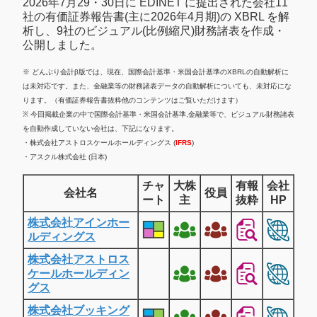
2026年7月29・30日に EDINET に提出された会社11
社の有価証券報告書(主に2026年4月期)の XBRL を解
析し、9社のビジュアル(比例縮尺)財務諸表を作成・
公開しました。
※ どんぶり会計β版では、現在、国際会計基準・米国会計基準のXBRLの自動解析に
は未対応です。また、金融業等の財務諸表データの自動解析についても、未対応にな
ります。（有価証券報告書抜粋他のコンテンツはご覧いただけます）
※ 今回掲載企業の中で国際会計基準・米国会計基準,金融業等で、ビジュアル財務諸表
を自動作成していない会社は、下記になります。
・株式会社アストロスケールホールディングス (
IFRS
)
・アスクル株式会社 (日本)
チャ
大株
有報
会社
会社名
役員
ート
主
抜粋
HP
株式会社アインホー
ルディングス
株式会社アストロス
ケールホールディン
グス
株式会社ブッキング