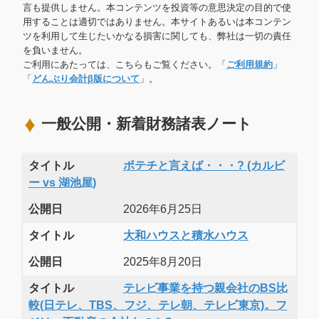
言も提供しません。本コンテンツを投資等の意思決定の目的で使
用することは適切ではありません。本サイトあるいは本コンテン
ツを利用して生じたいかなる損害に関しても、弊社は一切の責任
を負いません。
ご利用にあたっては、こちらもご覧ください。「
ご利用規約
」
「
どんぶり会計β版について
」。
一般公開・新着財務諸表ノート
タイトル
ポテチと言えば・・・? (カルビ
ー vs 湖池屋)
公開日
2026年6月25日
タイトル
大和ハウスと積水ハウス
公開日
2025年8月20日
タイトル
テレビ事業を持つ親会社のBS比
較(日テレ、TBS、フジ、テレ朝、テレビ東京)。フ