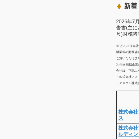
新着 
2026年
告書(主に
尺)財務
※ どんぶり会
融業等の財務諸
ご覧いただけま
※ 今回掲載企
会社は、下記に
・株式会社アス
・アスクル株式会
株式会社
ス
株式会社
ルディン