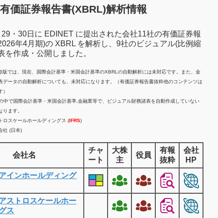
有価証券報告書(XBRL)解析情報
7月29・30日に EDINET に提出された会社11社の有価証券報
2026年4月期)の XBRL を解析し、9社のビジュアル(比例縮
諸表を作成・公開しました。
計β版では、現在、国際会計基準・米国会計基準のXBRLの自動解析には未対応です。また、金
表データの自動解析についても、未対応になります。（有価証券報告書抜粋他のコンテンツは
す）
業の中で国際会計基準・米国会計基準,金融業等で、ビジュアル財務諸表を自動作成していない
なります。
トロスケールホールディングス (
IFRS
)
社 (日本)
チャ
大株
有報
会社
会社名
役員
ート
主
抜粋
HP
アインホールディング
アストロスケールホー
グス