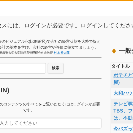
セスには、ログインが必要です。ログインしてくださ
表のビジュアル化(比例縮尺)で会社の経営状態を大枠で捉え
会計の基本を学び、会社の経営や評価に役立てましょう。
一般
應義塾大学大学院経営管理研究科准教授
村上 裕太郎
タイトル
検索
ポテチと言
屋)
GIN)
大和ハウ
テレビ事
のコンテンツのすべてをご覧いただくにはログインが必要
です。
TBS、
は、不動
今バズっ