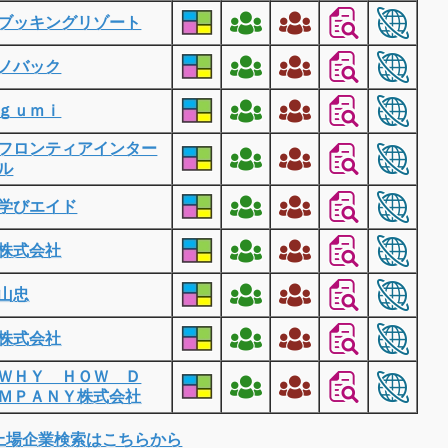
ブッキングリゾート
ノバック
ｇｕｍｉ
フロンティアインター
ル
学びエイド
株式会社
山忠
株式会社
ＷＨＹ ＨＯＷ Ｄ
ＭＰＡＮＹ株式会社
上場企業検索はこちらから