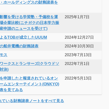
・ホールディングスの財務諸表を
影響を受ける学習塾・予備校を運
2025年1月7日
場企業比較(ニチガクの日本学力振
産申請のニュースを受けて)
よるTOBが成立したUUUM
2024年12月27日
の船井電機の財務諸表
2024年10月30日
モス
2023年7月13日
ワークスとランサーズ(クラウドソ
2022年7月1日
対決)
を申請したと報道されているオン
2022年5月13日
ームエンターテイメント(ONKYO)
表を見てみる
れている財務諸表ノートをすべて見る