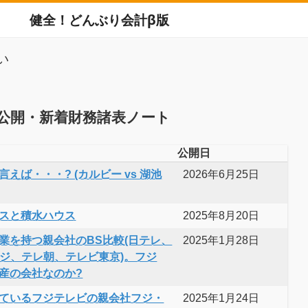
健全！どんぶり会計β版
い
公開・新着財務諸表ノート
公開日
えば・・・? (カルビー vs 湖池
2026年6月25日
スと積水ハウス
2025年8月20日
業を持つ親会社のBS比較(日テレ、
2025年1月28日
フジ、テレ朝、テレビ東京)。フジ
産の会社なのか?
ているフジテレビの親会社フジ・
2025年1月24日