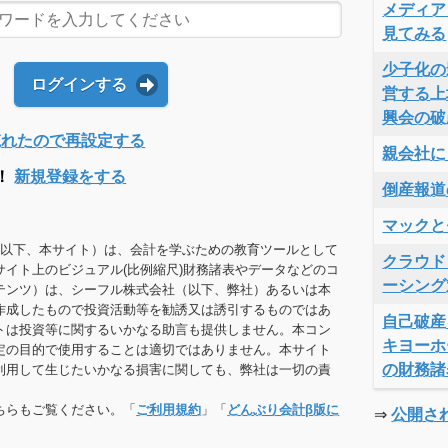
メディア
見てみる
少子化の
ログインする
営する上
興会の破
Dを忘れたので再設定する
親会社に
！
新規登録をする
倒産報道
マックと
（以下、本サイト）は、会計を学ぶための教育ツールとして
クラウド
サイト上のビジュアル(比例縮尺)財務諸表やデータなどのコ
ーシング
テンツ）は、シーフル株式会社（以下、弊社）あるいは本
作成したもので投資活動等を勧誘又は誘引するものではあ
自己破産
トは投資等に関するいかなる助言も提供しません。本コン
キヨーホ
定の目的で使用することは適切ではありません。本サイト
の財務諸
利用して生じたいかなる損害に関しても、弊社は一切の責
ちらもご覧ください。「
ご利用規約
」「
どんぶり会計β版に
⇒
公開さ