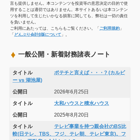
言も提供しません。本コンテンツを投資等の意思決定の目的で使
用することは適切ではありません。本サイトあるいは本コンテン
ツを利用して生じたいかなる損害に関しても、弊社は一切の責任
を負いません。
ご利用にあたっては、こちらもご覧ください。「
ご利用規約
」
「
どんぶり会計β版について
」。
一般公開・新着財務諸表ノート
タイトル
ポテチと言えば・・・? (カルビ
ー vs 湖池屋)
公開日
2026年6月25日
タイトル
大和ハウスと積水ハウス
公開日
2025年8月20日
タイトル
テレビ事業を持つ親会社のBS比
較(日テレ、TBS、フジ、テレ朝、テレビ東京)。フ