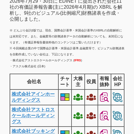
2026年7月29・30日に EDINET に提出された会社11
社の有価証券報告書(主に2026年4月期)の XBRL を解
析し、9社のビジュアル(比例縮尺)財務諸表を作成・
公開しました。
※ どんぶり会計β版では、現在、国際会計基準・米国会計基準のXBRLの自動解析に
は未対応です。また、金融業等の財務諸表データの自動解析についても、未対応にな
ります。（有価証券報告書抜粋他のコンテンツはご覧いただけます）
※ 今回掲載企業の中で国際会計基準・米国会計基準,金融業等で、ビジュアル財務諸表
を自動作成していない会社は、下記になります。
・株式会社アストロスケールホールディングス (
IFRS
)
・アスクル株式会社 (日本)
チャ
大株
有報
会社
会社名
役員
ート
主
抜粋
HP
株式会社アインホー
ルディングス
株式会社アストロス
ケールホールディン
グス
株式会社ブッキング