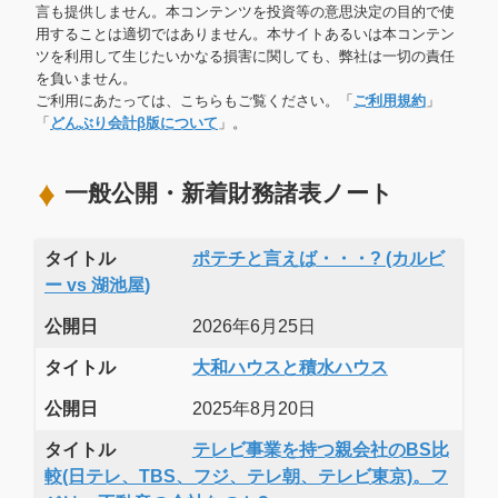
言も提供しません。本コンテンツを投資等の意思決定の目的で使
用することは適切ではありません。本サイトあるいは本コンテン
ツを利用して生じたいかなる損害に関しても、弊社は一切の責任
を負いません。
ご利用にあたっては、こちらもご覧ください。「
ご利用規約
」
「
どんぶり会計β版について
」。
一般公開・新着財務諸表ノート
タイトル
ポテチと言えば・・・? (カルビ
ー vs 湖池屋)
公開日
2026年6月25日
タイトル
大和ハウスと積水ハウス
公開日
2025年8月20日
タイトル
テレビ事業を持つ親会社のBS比
較(日テレ、TBS、フジ、テレ朝、テレビ東京)。フ