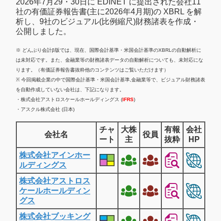
2026年7月29・30日に EDINET に提出された会社11
社の有価証券報告書(主に2026年4月期)の XBRL を解
析し、9社のビジュアル(比例縮尺)財務諸表を作成・
公開しました。
※ どんぶり会計β版では、現在、国際会計基準・米国会計基準のXBRLの自動解析に
は未対応です。また、金融業等の財務諸表データの自動解析についても、未対応にな
ります。（有価証券報告書抜粋他のコンテンツはご覧いただけます）
※ 今回掲載企業の中で国際会計基準・米国会計基準,金融業等で、ビジュアル財務諸表
を自動作成していない会社は、下記になります。
・株式会社アストロスケールホールディングス (
IFRS
)
・アスクル株式会社 (日本)
チャ
大株
有報
会社
会社名
役員
ート
主
抜粋
HP
株式会社アインホー
ルディングス
株式会社アストロス
ケールホールディン
グス
株式会社ブッキング