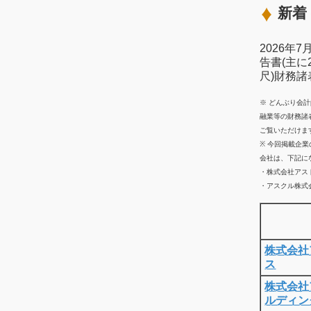
新着 
2026年
告書(主に
尺)財務
※ どんぶり会
融業等の財務諸
ご覧いただけま
※ 今回掲載企
会社は、下記に
・株式会社アス
・アスクル株式会
株式会社
ス
株式会社
ルディン