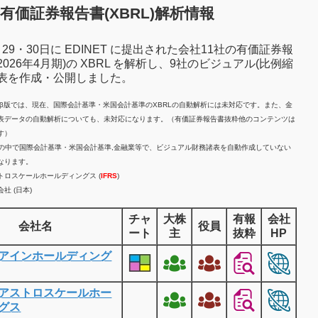
有価証券報告書(XBRL)解析情報
7月29・30日に EDINET に提出された会社11社の有価証券報
2026年4月期)の XBRL を解析し、9社のビジュアル(比例縮
諸表を作成・公開しました。
計β版では、現在、国際会計基準・米国会計基準のXBRLの自動解析には未対応です。また、金
表データの自動解析についても、未対応になります。（有価証券報告書抜粋他のコンテンツは
す）
業の中で国際会計基準・米国会計基準,金融業等で、ビジュアル財務諸表を自動作成していない
なります。
トロスケールホールディングス (
IFRS
)
社 (日本)
チャ
大株
有報
会社
会社名
役員
ート
主
抜粋
HP
アインホールディング
アストロスケールホー
グス