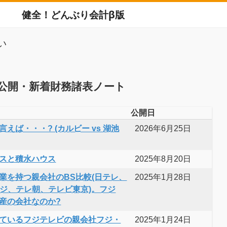
健全！どんぶり会計β版
い
公開・新着財務諸表ノート
公開日
えば・・・? (カルビー vs 湖池
2026年6月25日
スと積水ハウス
2025年8月20日
業を持つ親会社のBS比較(日テレ、
2025年1月28日
フジ、テレ朝、テレビ東京)。フジ
産の会社なのか?
ているフジテレビの親会社フジ・
2025年1月24日