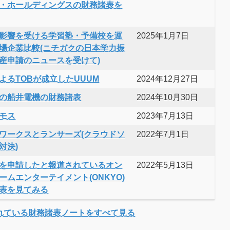
・ホールディングスの財務諸表を
影響を受ける学習塾・予備校を運
2025年1月7日
場企業比較(ニチガクの日本学力振
産申請のニュースを受けて)
よるTOBが成立したUUUM
2024年12月27日
の船井電機の財務諸表
2024年10月30日
モス
2023年7月13日
ワークスとランサーズ(クラウドソ
2022年7月1日
対決)
を申請したと報道されているオン
2022年5月13日
ームエンターテイメント(ONKYO)
表を見てみる
れている財務諸表ノートをすべて見る