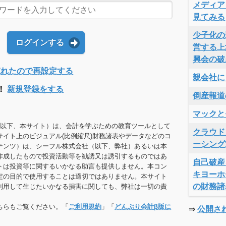
メディア
見てみる
少子化の
ログインする
営する上
興会の破
Dを忘れたので再設定する
親会社に
！
新規登録をする
倒産報道
マックと
（以下、本サイト）は、会計を学ぶための教育ツールとして
クラウド
サイト上のビジュアル(比例縮尺)財務諸表やデータなどのコ
ーシング
テンツ）は、シーフル株式会社（以下、弊社）あるいは本
作成したもので投資活動等を勧誘又は誘引するものではあ
自己破産
トは投資等に関するいかなる助言も提供しません。本コン
キヨーホ
定の目的で使用することは適切ではありません。本サイト
の財務諸
利用して生じたいかなる損害に関しても、弊社は一切の責
ちらもご覧ください。「
ご利用規約
」「
どんぶり会計β版に
⇒
公開さ