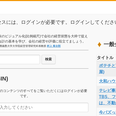
セスには、ログインが必要です。ログインしてくださ
表のビジュアル化(比例縮尺)で会社の経営状態を大枠で捉え
会計の基本を学び、会社の経営や評価に役立てましょう。
一般
應義塾大学大学院経営管理研究科准教授
村上 裕太郎
タイトル
検索
ポテチと言
屋)
GIN)
大和ハウ
テレビ事
のコンテンツのすべてをご覧いただくにはログインが必要
です。
TBS、
は、不動
今バズっ