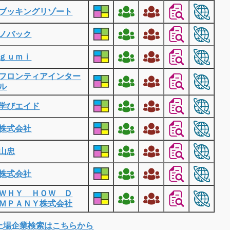
ブッキングリゾート
ノバック
ｇｕｍｉ
フロンティアインター
ル
学びエイド
株式会社
山忠
株式会社
ＷＨＹ ＨＯＷ Ｄ
ＭＰＡＮＹ株式会社
上場企業検索はこちらから