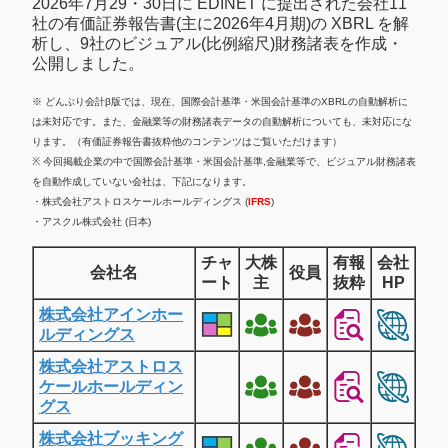
2026年7月29・30日に EDINET に提出された会社11
社の有価証券報告書(主に2026年4月期)の XBRL を解
析し、9社のビジュアル(比例縮尺)財務諸表を作成・
公開しました。
※ どんぶり会計β版では、現在、国際会計基準・米国会計基準のXBRLの自動解析に
は未対応です。また、金融業等の財務諸表データの自動解析についても、未対応にな
ります。（有価証券報告書抜粋他のコンテンツはご覧いただけます）
※ 今回掲載企業の中で国際会計基準・米国会計基準,金融業等で、ビジュアル財務諸表
を自動作成していない会社は、下記になります。
・株式会社アストロスケールホールディングス (
IFRS
)
・アスクル株式会社 (日本)
チャ
大株
有報
会社
会社名
役員
ート
主
抜粋
HP
株式会社アインホー
ルディングス
株式会社アストロス
ケールホールディン
グス
株式会社ブッキング