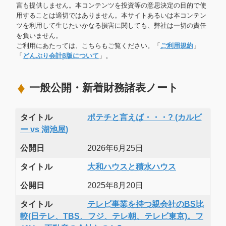
言も提供しません。本コンテンツを投資等の意思決定の目的で使
用することは適切ではありません。本サイトあるいは本コンテン
ツを利用して生じたいかなる損害に関しても、弊社は一切の責任
を負いません。
ご利用にあたっては、こちらもご覧ください。「
ご利用規約
」
「
どんぶり会計β版について
」。
一般公開・新着財務諸表ノート
タイトル
ポテチと言えば・・・? (カルビ
ー vs 湖池屋)
公開日
2026年6月25日
タイトル
大和ハウスと積水ハウス
公開日
2025年8月20日
タイトル
テレビ事業を持つ親会社のBS比
較(日テレ、TBS、フジ、テレ朝、テレビ東京)。フ