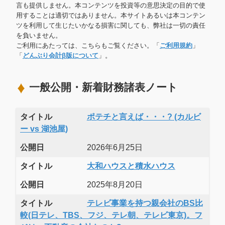
言も提供しません。本コンテンツを投資等の意思決定の目的で使
用することは適切ではありません。本サイトあるいは本コンテン
ツを利用して生じたいかなる損害に関しても、弊社は一切の責任
を負いません。
ご利用にあたっては、こちらもご覧ください。「
ご利用規約
」
「
どんぶり会計β版について
」。
一般公開・新着財務諸表ノート
タイトル
ポテチと言えば・・・? (カルビ
ー vs 湖池屋)
公開日
2026年6月25日
タイトル
大和ハウスと積水ハウス
公開日
2025年8月20日
タイトル
テレビ事業を持つ親会社のBS比
較(日テレ、TBS、フジ、テレ朝、テレビ東京)。フ