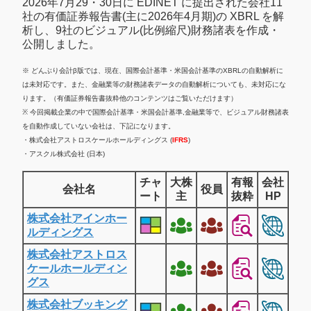
2026年7月29・30日に EDINET に提出された会社11
社の有価証券報告書(主に2026年4月期)の XBRL を解
析し、9社のビジュアル(比例縮尺)財務諸表を作成・
公開しました。
※ どんぶり会計β版では、現在、国際会計基準・米国会計基準のXBRLの自動解析に
は未対応です。また、金融業等の財務諸表データの自動解析についても、未対応にな
ります。（有価証券報告書抜粋他のコンテンツはご覧いただけます）
※ 今回掲載企業の中で国際会計基準・米国会計基準,金融業等で、ビジュアル財務諸表
を自動作成していない会社は、下記になります。
・株式会社アストロスケールホールディングス (
IFRS
)
・アスクル株式会社 (日本)
チャ
大株
有報
会社
会社名
役員
ート
主
抜粋
HP
株式会社アインホー
ルディングス
株式会社アストロス
ケールホールディン
グス
株式会社ブッキング