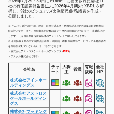
2026年7月29・30日に EDINET に提出された会社11
社の有価証券報告書(主に2026年4月期)の XBRL を解
析し、9社のビジュアル(比例縮尺)財務諸表を作成・
公開しました。
※ どんぶり会計β版では、現在、国際会計基準・米国会計基準のXBRLの自動解析に
は未対応です。また、金融業等の財務諸表データの自動解析についても、未対応にな
ります。（有価証券報告書抜粋他のコンテンツはご覧いただけます）
※ 今回掲載企業の中で国際会計基準・米国会計基準,金融業等で、ビジュアル財務諸表
を自動作成していない会社は、下記になります。
・株式会社アストロスケールホールディングス (
IFRS
)
・アスクル株式会社 (日本)
チャ
大株
有報
会社
会社名
役員
ート
主
抜粋
HP
株式会社アインホー
ルディングス
株式会社アストロス
ケールホールディン
グス
株式会社ブッキング