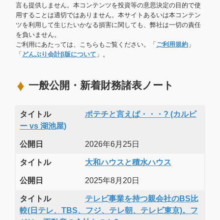
言も提供しません。本コンテンツを投資等の意思決定の目的で使
用することは適切ではありません。本サイトあるいは本コンテン
ツを利用して生じたいかなる損害に関しても、弊社は一切の責任
を負いません。
ご利用にあたっては、こちらもご覧ください。「
ご利用規約
」
「
どんぶり会計β版について
」。
一般公開・新着財務諸表ノート
タイトル
ポテチと言えば・・・? (カルビ
ー vs 湖池屋)
公開日
2026年6月25日
タイトル
大和ハウスと積水ハウス
公開日
2025年8月20日
タイトル
テレビ事業を持つ親会社のBS比
較(日テレ、TBS、フジ、テレ朝、テレビ東京)。フ