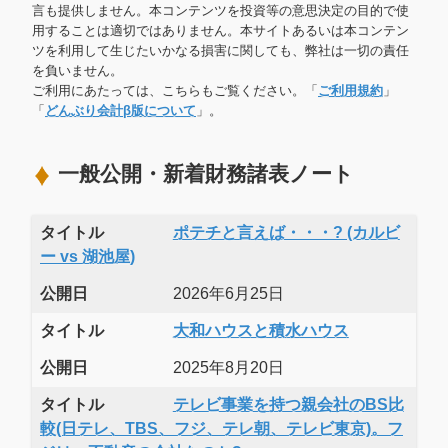
言も提供しません。本コンテンツを投資等の意思決定の目的で使
用することは適切ではありません。本サイトあるいは本コンテン
ツを利用して生じたいかなる損害に関しても、弊社は一切の責任
を負いません。
ご利用にあたっては、こちらもご覧ください。「
ご利用規約
」
「
どんぶり会計β版について
」。
一般公開・新着財務諸表ノート
タイトル
ポテチと言えば・・・? (カルビ
ー vs 湖池屋)
公開日
2026年6月25日
タイトル
大和ハウスと積水ハウス
公開日
2025年8月20日
タイトル
テレビ事業を持つ親会社のBS比
較(日テレ、TBS、フジ、テレ朝、テレビ東京)。フ