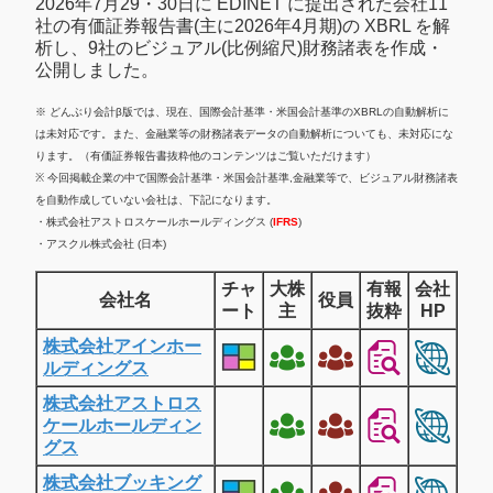
2026年7月29・30日に EDINET に提出された会社11
社の有価証券報告書(主に2026年4月期)の XBRL を解
析し、9社のビジュアル(比例縮尺)財務諸表を作成・
公開しました。
※ どんぶり会計β版では、現在、国際会計基準・米国会計基準のXBRLの自動解析に
は未対応です。また、金融業等の財務諸表データの自動解析についても、未対応にな
ります。（有価証券報告書抜粋他のコンテンツはご覧いただけます）
※ 今回掲載企業の中で国際会計基準・米国会計基準,金融業等で、ビジュアル財務諸表
を自動作成していない会社は、下記になります。
・株式会社アストロスケールホールディングス (
IFRS
)
・アスクル株式会社 (日本)
チャ
大株
有報
会社
会社名
役員
ート
主
抜粋
HP
株式会社アインホー
ルディングス
株式会社アストロス
ケールホールディン
グス
株式会社ブッキング