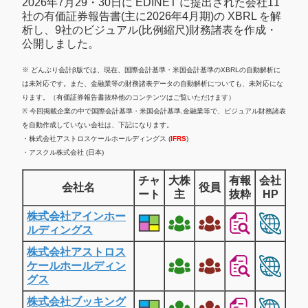
2026年7月29・30日に EDINET に提出された会社11
社の有価証券報告書(主に2026年4月期)の XBRL を解
析し、9社のビジュアル(比例縮尺)財務諸表を作成・
公開しました。
※ どんぶり会計β版では、現在、国際会計基準・米国会計基準のXBRLの自動解析に
は未対応です。また、金融業等の財務諸表データの自動解析についても、未対応にな
ります。（有価証券報告書抜粋他のコンテンツはご覧いただけます）
※ 今回掲載企業の中で国際会計基準・米国会計基準,金融業等で、ビジュアル財務諸表
を自動作成していない会社は、下記になります。
・株式会社アストロスケールホールディングス (
IFRS
)
・アスクル株式会社 (日本)
チャ
大株
有報
会社
会社名
役員
ート
主
抜粋
HP
株式会社アインホー
ルディングス
株式会社アストロス
ケールホールディン
グス
株式会社ブッキング