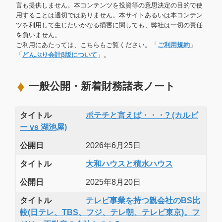
言も提供しません。本コンテンツを投資等の意思決定の目的で使
用することは適切ではありません。本サイトあるいは本コンテン
ツを利用して生じたいかなる損害に関しても、弊社は一切の責任
を負いません。
ご利用にあたっては、こちらもご覧ください。「
ご利用規約
」
「
どんぶり会計β版について
」。
一般公開・新着財務諸表ノート
タイトル
ポテチと言えば・・・? (カルビ
ー vs 湖池屋)
公開日
2026年6月25日
タイトル
大和ハウスと積水ハウス
公開日
2025年8月20日
タイトル
テレビ事業を持つ親会社のBS比
較(日テレ、TBS、フジ、テレ朝、テレビ東京)。フ