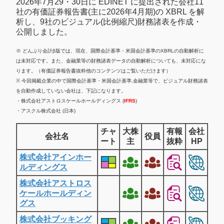
2026年7月29・30日に EDINET に提出された会社11
社の有価証券報告書(主に2026年4月期)の XBRL を解
析し、9社のビジュアル(比例縮尺)財務諸表を作成・
公開しました。
※ どんぶり会計β版では、現在、国際会計基準・米国会計基準のXBRLの自動解析に
は未対応です。また、金融業等の財務諸表データの自動解析についても、未対応にな
ります。（有価証券報告書抜粋他のコンテンツはご覧いただけます）
※ 今回掲載企業の中で国際会計基準・米国会計基準,金融業等で、ビジュアル財務諸表
を自動作成していない会社は、下記になります。
・株式会社アストロスケールホールディングス (
IFRS
)
・アスクル株式会社 (日本)
チャ
大株
有報
会社
会社名
役員
ート
主
抜粋
HP
株式会社アインホー
ルディングス
株式会社アストロス
ケールホールディン
グス
株式会社ブッキング