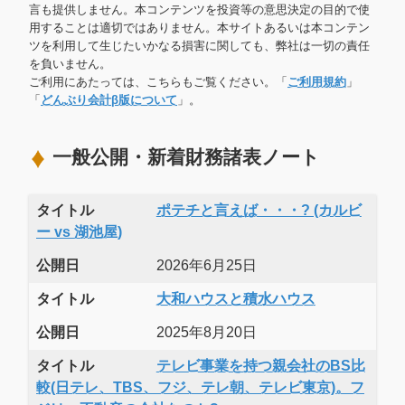
言も提供しません。本コンテンツを投資等の意思決定の目的で使
用することは適切ではありません。本サイトあるいは本コンテン
ツを利用して生じたいかなる損害に関しても、弊社は一切の責任
を負いません。
ご利用にあたっては、こちらもご覧ください。「
ご利用規約
」
「
どんぶり会計β版について
」。
一般公開・新着財務諸表ノート
タイトル
ポテチと言えば・・・? (カルビ
ー vs 湖池屋)
公開日
2026年6月25日
タイトル
大和ハウスと積水ハウス
公開日
2025年8月20日
タイトル
テレビ事業を持つ親会社のBS比
較(日テレ、TBS、フジ、テレ朝、テレビ東京)。フ