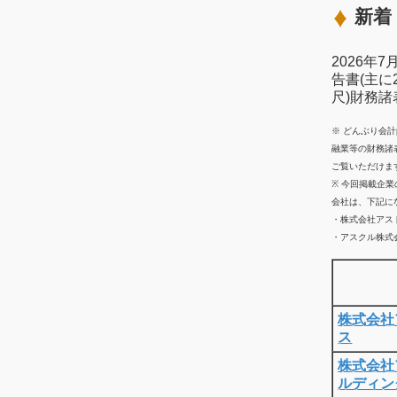
新着 
2026年
告書(主に
尺)財務
※ どんぶり会
融業等の財務諸
ご覧いただけま
※ 今回掲載企
会社は、下記に
・株式会社アス
・アスクル株式会
株式会社
ス
株式会社
ルディン