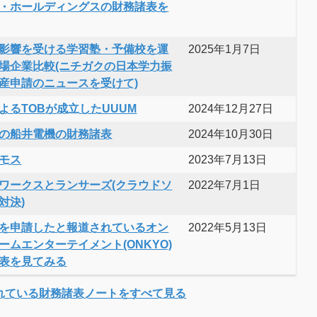
・ホールディングスの財務諸表を
影響を受ける学習塾・予備校を運
2025年1月7日
場企業比較(ニチガクの日本学力振
産申請のニュースを受けて)
よるTOBが成立したUUUM
2024年12月27日
の船井電機の財務諸表
2024年10月30日
モス
2023年7月13日
ワークスとランサーズ(クラウドソ
2022年7月1日
対決)
を申請したと報道されているオン
2022年5月13日
ームエンターテイメント(ONKYO)
表を見てみる
れている財務諸表ノートをすべて見る