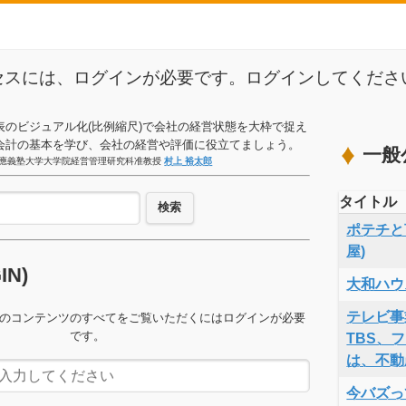
セスには、ログインが必要です。ログインしてくださ
表のビジュアル化(比例縮尺)で会社の経営状態を大枠で捉え
会計の基本を学び、会社の経営や評価に役立てましょう。
一般
應義塾大学大学院経営管理研究科准教授
村上 裕太郎
タイトル
検索
ポテチと言
屋)
GIN)
大和ハウ
テレビ事
のコンテンツのすべてをご覧いただくにはログインが必要
です。
TBS、
は、不動
今バズっ