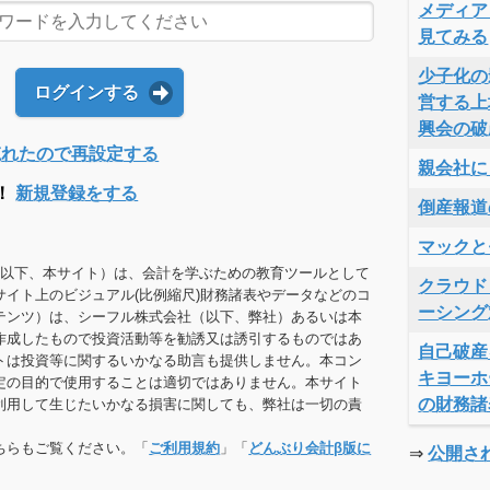
メディア
見てみる
少子化の
ログインする
営する上
興会の破
Dを忘れたので再設定する
親会社に
！
新規登録をする
倒産報道
マックと
（以下、本サイト）は、会計を学ぶための教育ツールとして
クラウド
サイト上のビジュアル(比例縮尺)財務諸表やデータなどのコ
ーシング
テンツ）は、シーフル株式会社（以下、弊社）あるいは本
作成したもので投資活動等を勧誘又は誘引するものではあ
自己破産
トは投資等に関するいかなる助言も提供しません。本コン
キヨーホ
定の目的で使用することは適切ではありません。本サイト
の財務諸
利用して生じたいかなる損害に関しても、弊社は一切の責
ちらもご覧ください。「
ご利用規約
」「
どんぶり会計β版に
⇒
公開さ