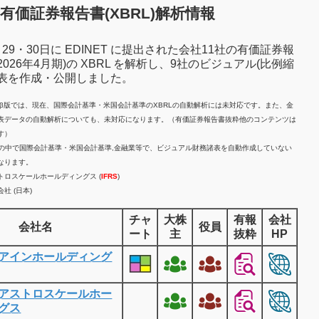
有価証券報告書(XBRL)解析情報
7月29・30日に EDINET に提出された会社11社の有価証券報
2026年4月期)の XBRL を解析し、9社のビジュアル(比例縮
諸表を作成・公開しました。
計β版では、現在、国際会計基準・米国会計基準のXBRLの自動解析には未対応です。また、金
表データの自動解析についても、未対応になります。（有価証券報告書抜粋他のコンテンツは
す）
業の中で国際会計基準・米国会計基準,金融業等で、ビジュアル財務諸表を自動作成していない
なります。
トロスケールホールディングス (
IFRS
)
社 (日本)
チャ
大株
有報
会社
会社名
役員
ート
主
抜粋
HP
アインホールディング
アストロスケールホー
グス