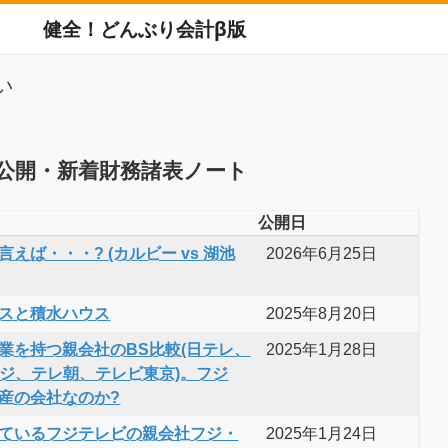
健全！どんぶり会計β版
い
公開・新着財務諸表ノート
公開日
えば・・・? (カルビー vs 湖池
2026年6月25日
スと積水ハウス
2025年8月20日
業を持つ親会社のBS比較(日テレ、
2025年1月28日
フジ、テレ朝、テレビ東京)。フジ
産の会社なのか?
ているフジテレビの親会社フジ・
2025年1月24日