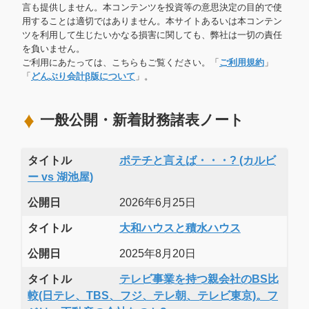
言も提供しません。本コンテンツを投資等の意思決定の目的で使
用することは適切ではありません。本サイトあるいは本コンテン
ツを利用して生じたいかなる損害に関しても、弊社は一切の責任
を負いません。
ご利用にあたっては、こちらもご覧ください。「
ご利用規約
」
「
どんぶり会計β版について
」。
一般公開・新着財務諸表ノート
タイトル
ポテチと言えば・・・? (カルビ
ー vs 湖池屋)
公開日
2026年6月25日
タイトル
大和ハウスと積水ハウス
公開日
2025年8月20日
タイトル
テレビ事業を持つ親会社のBS比
較(日テレ、TBS、フジ、テレ朝、テレビ東京)。フ