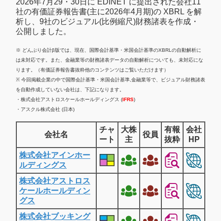
2026年7月29・30日に EDINET に提出された会社11
社の有価証券報告書(主に2026年4月期)の XBRL を解
析し、9社のビジュアル(比例縮尺)財務諸表を作成・
公開しました。
※ どんぶり会計β版では、現在、国際会計基準・米国会計基準のXBRLの自動解析に
は未対応です。また、金融業等の財務諸表データの自動解析についても、未対応にな
ります。（有価証券報告書抜粋他のコンテンツはご覧いただけます）
※ 今回掲載企業の中で国際会計基準・米国会計基準,金融業等で、ビジュアル財務諸表
を自動作成していない会社は、下記になります。
・株式会社アストロスケールホールディングス (
IFRS
)
・アスクル株式会社 (日本)
チャ
大株
有報
会社
会社名
役員
ート
主
抜粋
HP
株式会社アインホー
ルディングス
株式会社アストロス
ケールホールディン
グス
株式会社ブッキング