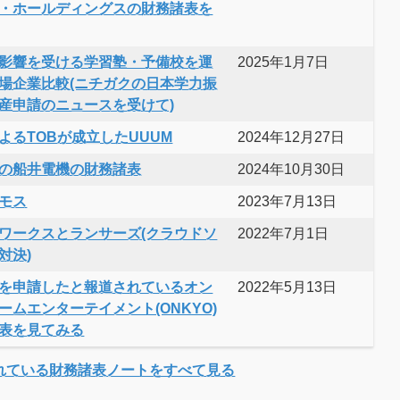
・ホールディングスの財務諸表を
影響を受ける学習塾・予備校を運
2025年1月7日
場企業比較(ニチガクの日本学力振
産申請のニュースを受けて)
よるTOBが成立したUUUM
2024年12月27日
の船井電機の財務諸表
2024年10月30日
モス
2023年7月13日
ワークスとランサーズ(クラウドソ
2022年7月1日
対決)
を申請したと報道されているオン
2022年5月13日
ームエンターテイメント(ONKYO)
表を見てみる
れている財務諸表ノートをすべて見る