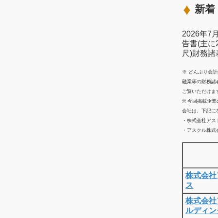
新着 
2026年
告書(主に
尺)財務
※ どんぶり会
融業等の財務諸
ご覧いただけま
※ 今回掲載企
会社は、下記に
・株式会社アス
・アスクル株式会
株式会社
ス
株式会社
ルディン