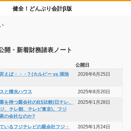
健全！どんぶり会計β版
い
公開・新着財務諸表ノート
公開日
えば・・・? (カルビー vs 湖池
2026年6月25日
スと積水ハウス
2025年8月20日
業を持つ親会社のBS比較(日テレ、
2025年1月28日
フジ、テレ朝、テレビ東京)。フジ
産の会社なのか?
ているフジテレビの親会社フジ・
2025年1月24日