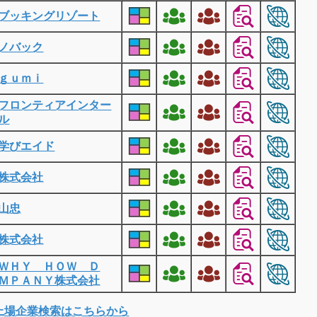
ブッキングリゾート
ノバック
ｇｕｍｉ
フロンティアインター
ル
学びエイド
株式会社
山忠
株式会社
ＷＨＹ ＨＯＷ Ｄ
ＭＰＡＮＹ株式会社
上場企業検索はこちらから