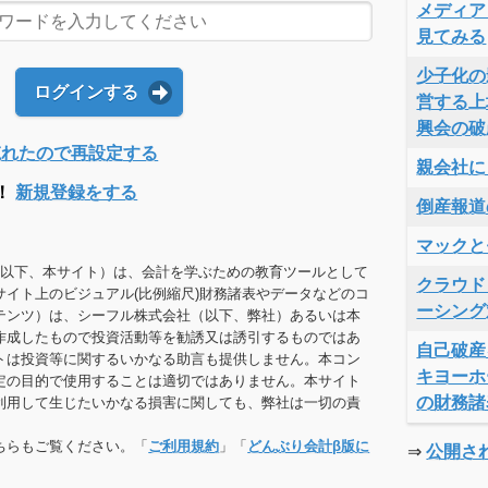
メディア
見てみる
少子化の
ログインする
営する上
興会の破
Dを忘れたので再設定する
親会社に
！
新規登録をする
倒産報道
マックと
（以下、本サイト）は、会計を学ぶための教育ツールとして
クラウド
サイト上のビジュアル(比例縮尺)財務諸表やデータなどのコ
ーシング
テンツ）は、シーフル株式会社（以下、弊社）あるいは本
作成したもので投資活動等を勧誘又は誘引するものではあ
自己破産
トは投資等に関するいかなる助言も提供しません。本コン
キヨーホ
定の目的で使用することは適切ではありません。本サイト
の財務諸
利用して生じたいかなる損害に関しても、弊社は一切の責
ちらもご覧ください。「
ご利用規約
」「
どんぶり会計β版に
⇒
公開さ