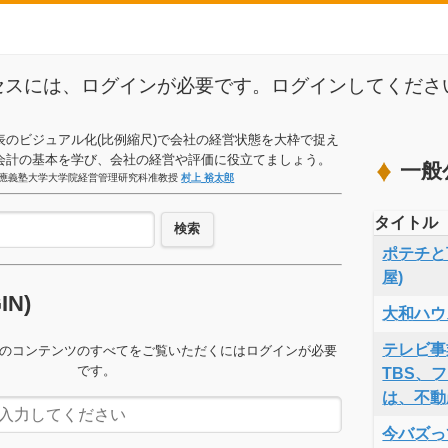
セスには、ログインが必要です。ログインしてくださ
表のビジュアル化(比例縮尺)で会社の経営状態を大枠で捉え
会計の基本を学び、会社の経営や評価に役立てましょう。
一般
應義塾大学大学院経営管理研究科准教授
村上 裕太郎
タイトル
検索
ポテチと言
屋)
GIN)
大和ハウ
テレビ事
のコンテンツのすべてをご覧いただくにはログインが必要
です。
TBS、
は、不動
今バズっ