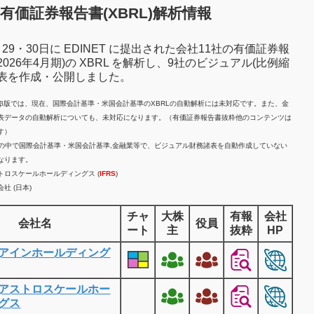
有価証券報告書(XBRL)解析情報
7月29・30日に EDINET に提出された会社11社の有価証券報
2026年4月期)の XBRL を解析し、9社のビジュアル(比例縮
諸表を作成・公開しました。
計β版では、現在、国際会計基準・米国会計基準のXBRLの自動解析には未対応です。また、金
表データの自動解析についても、未対応になります。（有価証券報告書抜粋他のコンテンツは
す）
業の中で国際会計基準・米国会計基準,金融業等で、ビジュアル財務諸表を自動作成していない
なります。
トロスケールホールディングス (
IFRS
)
社 (日本)
チャ
大株
有報
会社
会社名
役員
ート
主
抜粋
HP
アインホールディング
アストロスケールホー
グス