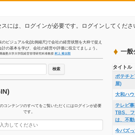
セスには、ログインが必要です。ログインしてくださ
表のビジュアル化(比例縮尺)で会社の経営状態を大枠で捉え
会計の基本を学び、会社の経営や評価に役立てましょう。
一般
應義塾大学大学院経営管理研究科准教授
村上 裕太郎
タイトル
検索
ポテチと言
屋)
GIN)
大和ハウ
テレビ事
のコンテンツのすべてをご覧いただくにはログインが必要
です。
TBS、
は、不動
今バズっ