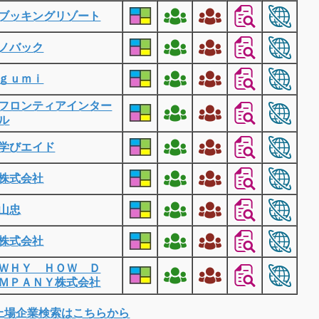
ブッキングリゾート
ノバック
ｇｕｍｉ
フロンティアインター
ル
学びエイド
株式会社
山忠
株式会社
ＷＨＹ ＨＯＷ Ｄ
ＭＰＡＮＹ株式会社
上場企業検索はこちらから