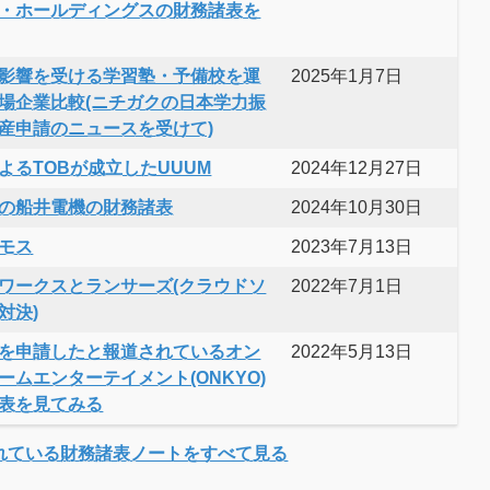
・ホールディングスの財務諸表を
影響を受ける学習塾・予備校を運
2025年1月7日
場企業比較(ニチガクの日本学力振
産申請のニュースを受けて)
よるTOBが成立したUUUM
2024年12月27日
の船井電機の財務諸表
2024年10月30日
モス
2023年7月13日
ワークスとランサーズ(クラウドソ
2022年7月1日
対決)
を申請したと報道されているオン
2022年5月13日
ームエンターテイメント(ONKYO)
表を見てみる
れている財務諸表ノートをすべて見る