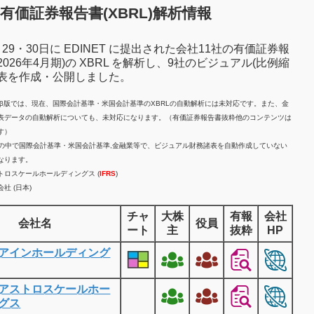
有価証券報告書(XBRL)解析情報
7月29・30日に EDINET に提出された会社11社の有価証券報
2026年4月期)の XBRL を解析し、9社のビジュアル(比例縮
諸表を作成・公開しました。
計β版では、現在、国際会計基準・米国会計基準のXBRLの自動解析には未対応です。また、金
表データの自動解析についても、未対応になります。（有価証券報告書抜粋他のコンテンツは
す）
業の中で国際会計基準・米国会計基準,金融業等で、ビジュアル財務諸表を自動作成していない
なります。
トロスケールホールディングス (
IFRS
)
社 (日本)
チャ
大株
有報
会社
会社名
役員
ート
主
抜粋
HP
アインホールディング
アストロスケールホー
グス