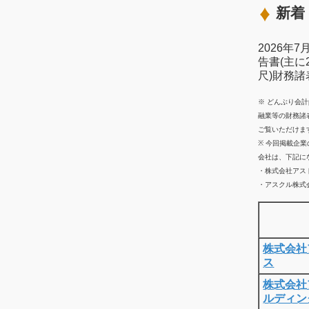
新着 
2026年
告書(主に
尺)財務
※ どんぶり会
融業等の財務諸
ご覧いただけま
※ 今回掲載企
会社は、下記に
・株式会社アス
・アスクル株式会
株式会社
ス
株式会社
ルディン