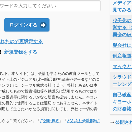
メディア
見てみる
少子化の
ログインする
営する上
興会の破
Dを忘れたので再設定する
親会社に
！
新規登録をする
倒産報道
マックと
（以下、本サイト）は、会計を学ぶための教育ツールとして
クラウド
サイト上のビジュアル(比例縮尺)財務諸表やデータなどのコ
ーシング
テンツ）は、シーフル株式会社（以下、弊社）あるいは本
作成したもので投資活動等を勧誘又は誘引するものではあ
自己破産
トは投資等に関するいかなる助言も提供しません。本コン
キヨーホ
定の目的で使用することは適切ではありません。本サイト
の財務諸
利用して生じたいかなる損害に関しても、弊社は一切の責
ちらもご覧ください。「
ご利用規約
」「
どんぶり会計β版に
⇒
公開さ