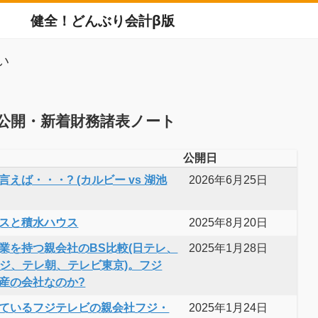
健全！どんぶり会計β版
い
公開・新着財務諸表ノート
公開日
えば・・・? (カルビー vs 湖池
2026年6月25日
スと積水ハウス
2025年8月20日
業を持つ親会社のBS比較(日テレ、
2025年1月28日
フジ、テレ朝、テレビ東京)。フジ
産の会社なのか?
ているフジテレビの親会社フジ・
2025年1月24日