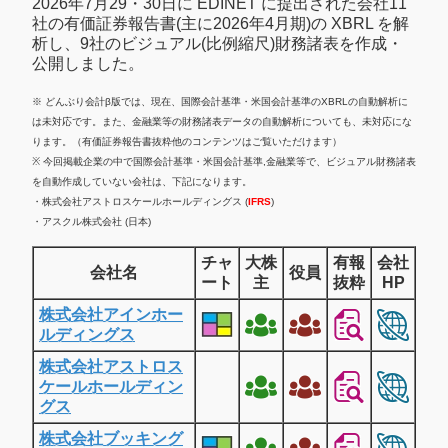
2026年7月29・30日に EDINET に提出された会社11
社の有価証券報告書(主に2026年4月期)の XBRL を解
析し、9社のビジュアル(比例縮尺)財務諸表を作成・
公開しました。
※ どんぶり会計β版では、現在、国際会計基準・米国会計基準のXBRLの自動解析に
は未対応です。また、金融業等の財務諸表データの自動解析についても、未対応にな
ります。（有価証券報告書抜粋他のコンテンツはご覧いただけます）
※ 今回掲載企業の中で国際会計基準・米国会計基準,金融業等で、ビジュアル財務諸表
を自動作成していない会社は、下記になります。
・株式会社アストロスケールホールディングス (
IFRS
)
・アスクル株式会社 (日本)
チャ
大株
有報
会社
会社名
役員
ート
主
抜粋
HP
株式会社アインホー
ルディングス
株式会社アストロス
ケールホールディン
グス
株式会社ブッキング