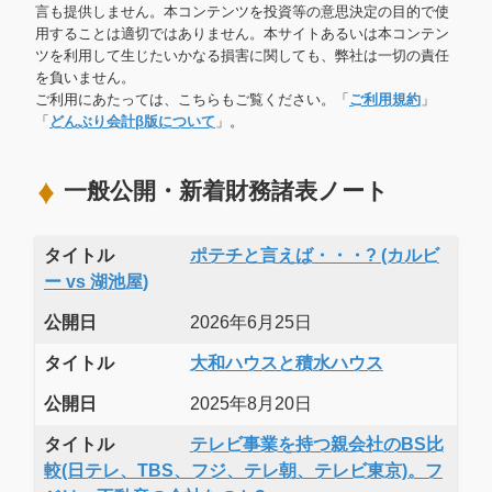
言も提供しません。本コンテンツを投資等の意思決定の目的で使
用することは適切ではありません。本サイトあるいは本コンテン
ツを利用して生じたいかなる損害に関しても、弊社は一切の責任
を負いません。
ご利用にあたっては、こちらもご覧ください。「
ご利用規約
」
「
どんぶり会計β版について
」。
一般公開・新着財務諸表ノート
タイトル
ポテチと言えば・・・? (カルビ
ー vs 湖池屋)
公開日
2026年6月25日
タイトル
大和ハウスと積水ハウス
公開日
2025年8月20日
タイトル
テレビ事業を持つ親会社のBS比
較(日テレ、TBS、フジ、テレ朝、テレビ東京)。フ