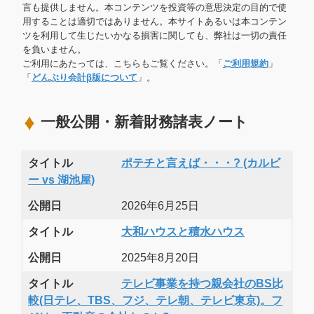
言も提供しません。本コンテンツを投資等の意思決定の目的で使
用することは適切ではありません。本サイトあるいは本コンテン
ツを利用して生じたいかなる損害に関しても、弊社は一切の責任
を負いません。
ご利用にあたっては、こちらもご覧ください。「
ご利用規約
」
「
どんぶり会計β版について
」。
一般公開・新着財務諸表ノート
タイトル
ポテチと言えば・・・? (カルビ
ー vs 湖池屋)
公開日
2026年6月25日
タイトル
大和ハウスと積水ハウス
公開日
2025年8月20日
タイトル
テレビ事業を持つ親会社のBS比
較(日テレ、TBS、フジ、テレ朝、テレビ東京)。フ