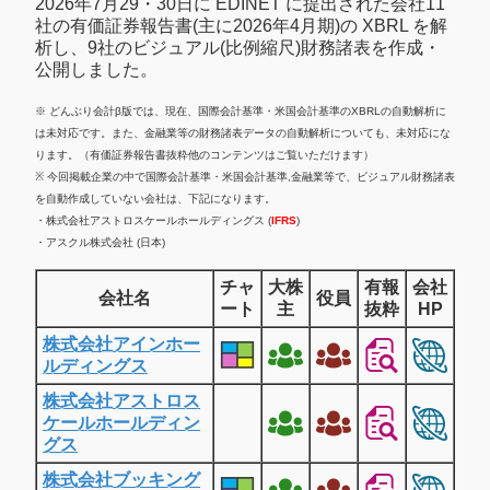
2026年7月29・30日に EDINET に提出された会社11
社の有価証券報告書(主に2026年4月期)の XBRL を解
析し、9社のビジュアル(比例縮尺)財務諸表を作成・
公開しました。
※ どんぶり会計β版では、現在、国際会計基準・米国会計基準のXBRLの自動解析に
は未対応です。また、金融業等の財務諸表データの自動解析についても、未対応にな
ります。（有価証券報告書抜粋他のコンテンツはご覧いただけます）
※ 今回掲載企業の中で国際会計基準・米国会計基準,金融業等で、ビジュアル財務諸表
を自動作成していない会社は、下記になります。
・株式会社アストロスケールホールディングス (
IFRS
)
・アスクル株式会社 (日本)
チャ
大株
有報
会社
会社名
役員
ート
主
抜粋
HP
株式会社アインホー
ルディングス
株式会社アストロス
ケールホールディン
グス
株式会社ブッキング