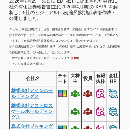
2026年7月29・30日に EDINET に提出された会社11
社の有価証券報告書(主に2026年4月期)の XBRL を解
析し、9社のビジュアル(比例縮尺)財務諸表を作成・
公開しました。
※ どんぶり会計β版では、現在、国際会計基準・米国会計基準のXBRLの自動解析に
は未対応です。また、金融業等の財務諸表データの自動解析についても、未対応にな
ります。（有価証券報告書抜粋他のコンテンツはご覧いただけます）
※ 今回掲載企業の中で国際会計基準・米国会計基準,金融業等で、ビジュアル財務諸表
を自動作成していない会社は、下記になります。
・株式会社アストロスケールホールディングス (
IFRS
)
・アスクル株式会社 (日本)
チャ
大株
有報
会社
会社名
役員
ート
主
抜粋
HP
株式会社アインホー
ルディングス
株式会社アストロス
ケールホールディン
グス
株式会社ブッキング