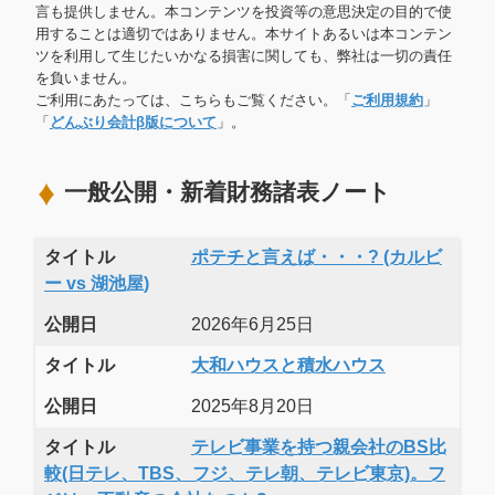
言も提供しません。本コンテンツを投資等の意思決定の目的で使
用することは適切ではありません。本サイトあるいは本コンテン
ツを利用して生じたいかなる損害に関しても、弊社は一切の責任
を負いません。
ご利用にあたっては、こちらもご覧ください。「
ご利用規約
」
「
どんぶり会計β版について
」。
一般公開・新着財務諸表ノート
タイトル
ポテチと言えば・・・? (カルビ
ー vs 湖池屋)
公開日
2026年6月25日
タイトル
大和ハウスと積水ハウス
公開日
2025年8月20日
タイトル
テレビ事業を持つ親会社のBS比
較(日テレ、TBS、フジ、テレ朝、テレビ東京)。フ