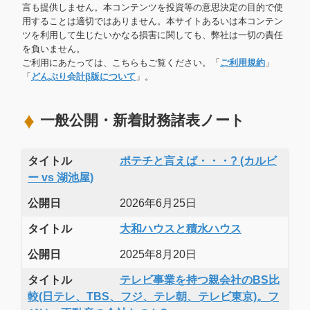
言も提供しません。本コンテンツを投資等の意思決定の目的で使
用することは適切ではありません。本サイトあるいは本コンテン
ツを利用して生じたいかなる損害に関しても、弊社は一切の責任
を負いません。
ご利用にあたっては、こちらもご覧ください。「
ご利用規約
」
「
どんぶり会計β版について
」。
一般公開・新着財務諸表ノート
タイトル
ポテチと言えば・・・? (カルビ
ー vs 湖池屋)
公開日
2026年6月25日
タイトル
大和ハウスと積水ハウス
公開日
2025年8月20日
タイトル
テレビ事業を持つ親会社のBS比
較(日テレ、TBS、フジ、テレ朝、テレビ東京)。フ