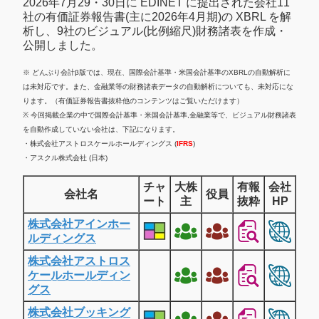
2026年7月29・30日に EDINET に提出された会社11
社の有価証券報告書(主に2026年4月期)の XBRL を解
析し、9社のビジュアル(比例縮尺)財務諸表を作成・
公開しました。
※ どんぶり会計β版では、現在、国際会計基準・米国会計基準のXBRLの自動解析に
は未対応です。また、金融業等の財務諸表データの自動解析についても、未対応にな
ります。（有価証券報告書抜粋他のコンテンツはご覧いただけます）
※ 今回掲載企業の中で国際会計基準・米国会計基準,金融業等で、ビジュアル財務諸表
を自動作成していない会社は、下記になります。
・株式会社アストロスケールホールディングス (
IFRS
)
・アスクル株式会社 (日本)
チャ
大株
有報
会社
会社名
役員
ート
主
抜粋
HP
株式会社アインホー
ルディングス
株式会社アストロス
ケールホールディン
グス
株式会社ブッキング