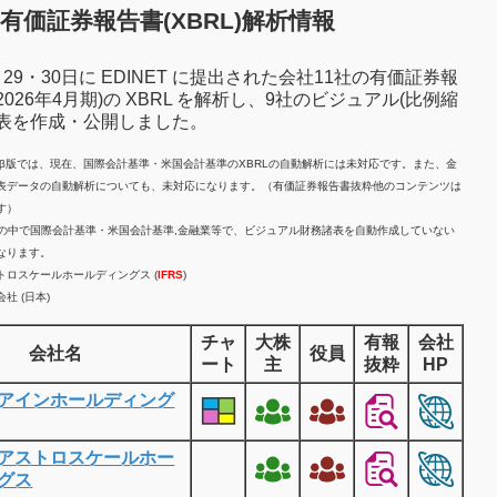
有価証券報告書(XBRL)解析情報
7月29・30日に EDINET に提出された会社11社の有価証券報
2026年4月期)の XBRL を解析し、9社のビジュアル(比例縮
諸表を作成・公開しました。
計β版では、現在、国際会計基準・米国会計基準のXBRLの自動解析には未対応です。また、金
表データの自動解析についても、未対応になります。（有価証券報告書抜粋他のコンテンツは
す）
業の中で国際会計基準・米国会計基準,金融業等で、ビジュアル財務諸表を自動作成していない
なります。
トロスケールホールディングス (
IFRS
)
社 (日本)
チャ
大株
有報
会社
会社名
役員
ート
主
抜粋
HP
アインホールディング
アストロスケールホー
グス