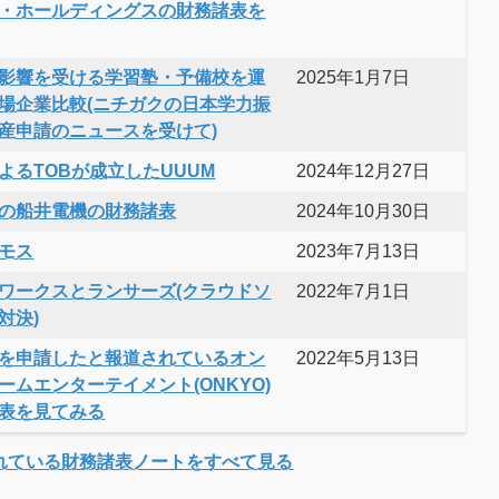
・ホールディングスの財務諸表を
影響を受ける学習塾・予備校を運
2025年1月7日
場企業比較(ニチガクの日本学力振
産申請のニュースを受けて)
よるTOBが成立したUUUM
2024年12月27日
の船井電機の財務諸表
2024年10月30日
モス
2023年7月13日
ワークスとランサーズ(クラウドソ
2022年7月1日
対決)
を申請したと報道されているオン
2022年5月13日
ームエンターテイメント(ONKYO)
表を見てみる
れている財務諸表ノートをすべて見る