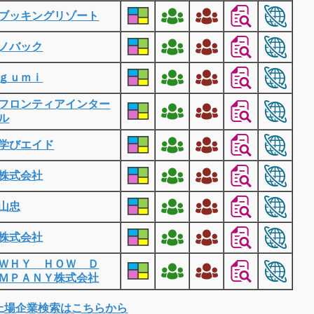
ブッキングリゾート
ノバック
ｇｕｍｉ
フロンティアインター
ル
学びエイド
株式会社
山忠
株式会社
ＷＨＹ ＨＯＷ Ｄ
ＭＰＡＮＹ株式会社
上場企業検索はこちらから