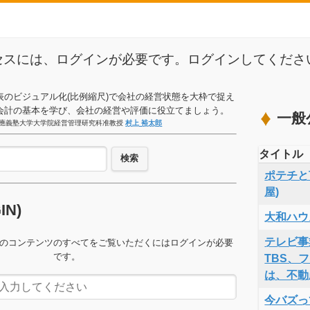
セスには、ログインが必要です。ログインしてくださ
表のビジュアル化(比例縮尺)で会社の経営状態を大枠で捉え
会計の基本を学び、会社の経営や評価に役立てましょう。
一般
應義塾大学大学院経営管理研究科准教授
村上 裕太郎
タイトル
検索
ポテチと言
屋)
GIN)
大和ハウ
テレビ事
のコンテンツのすべてをご覧いただくにはログインが必要
です。
TBS、
は、不動
今バズっ