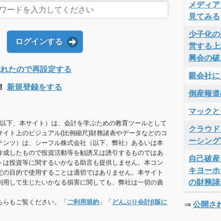
メディア
見てみる
少子化の
ログインする
営する上
興会の破
Dを忘れたので再設定する
親会社に
！
新規登録をする
倒産報道
マックと
（以下、本サイト）は、会計を学ぶための教育ツールとして
クラウド
サイト上のビジュアル(比例縮尺)財務諸表やデータなどのコ
ーシング
テンツ）は、シーフル株式会社（以下、弊社）あるいは本
作成したもので投資活動等を勧誘又は誘引するものではあ
自己破産
トは投資等に関するいかなる助言も提供しません。本コン
キヨーホ
定の目的で使用することは適切ではありません。本サイト
の財務諸
利用して生じたいかなる損害に関しても、弊社は一切の責
ちらもご覧ください。「
ご利用規約
」「
どんぶり会計β版に
⇒
公開さ