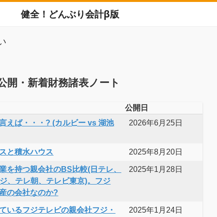
健全！どんぶり会計β版
い
公開・新着財務諸表ノート
公開日
えば・・・? (カルビー vs 湖池
2026年6月25日
スと積水ハウス
2025年8月20日
業を持つ親会社のBS比較(日テレ、
2025年1月28日
フジ、テレ朝、テレビ東京)。フジ
産の会社なのか?
ているフジテレビの親会社フジ・
2025年1月24日