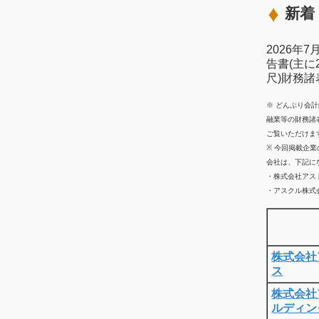
新着 
2026年
告書(主に
尺)財務
※ どんぶり会
融業等の財務諸
ご覧いただけま
※ 今回掲載企
会社は、下記に
・株式会社アス
・アスクル株式会
株式会社
ス
株式会社
ルディン