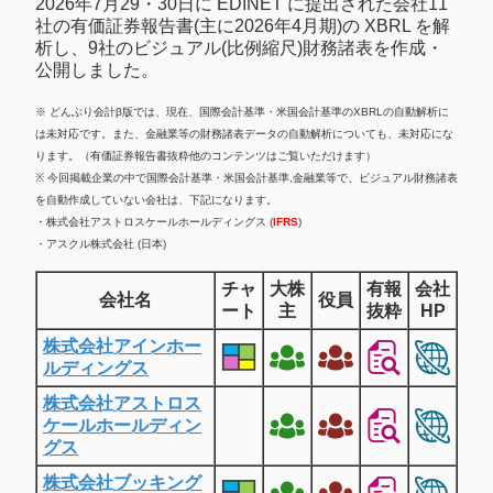
2026年7月29・30日に EDINET に提出された会社11
社の有価証券報告書(主に2026年4月期)の XBRL を解
析し、9社のビジュアル(比例縮尺)財務諸表を作成・
公開しました。
※ どんぶり会計β版では、現在、国際会計基準・米国会計基準のXBRLの自動解析に
は未対応です。また、金融業等の財務諸表データの自動解析についても、未対応にな
ります。（有価証券報告書抜粋他のコンテンツはご覧いただけます）
※ 今回掲載企業の中で国際会計基準・米国会計基準,金融業等で、ビジュアル財務諸表
を自動作成していない会社は、下記になります。
・株式会社アストロスケールホールディングス (
IFRS
)
・アスクル株式会社 (日本)
チャ
大株
有報
会社
会社名
役員
ート
主
抜粋
HP
株式会社アインホー
ルディングス
株式会社アストロス
ケールホールディン
グス
株式会社ブッキング