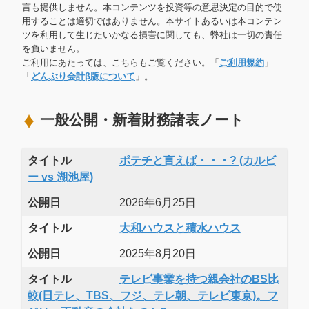
言も提供しません。本コンテンツを投資等の意思決定の目的で使
用することは適切ではありません。本サイトあるいは本コンテン
ツを利用して生じたいかなる損害に関しても、弊社は一切の責任
を負いません。
ご利用にあたっては、こちらもご覧ください。「
ご利用規約
」
「
どんぶり会計β版について
」。
一般公開・新着財務諸表ノート
タイトル
ポテチと言えば・・・? (カルビ
ー vs 湖池屋)
公開日
2026年6月25日
タイトル
大和ハウスと積水ハウス
公開日
2025年8月20日
タイトル
テレビ事業を持つ親会社のBS比
較(日テレ、TBS、フジ、テレ朝、テレビ東京)。フ