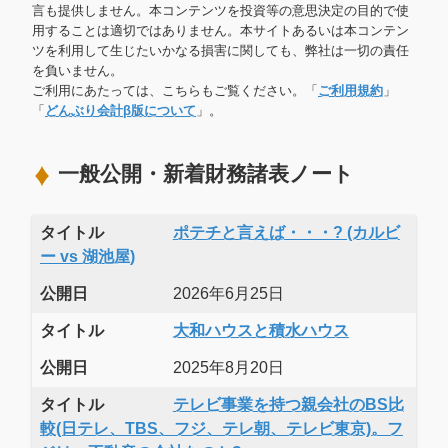
言も提供しません。本コンテンツを投資等の意思決定の目的で使
用することは適切ではありません。本サイトあるいは本コンテン
ツを利用して生じたいかなる損害に関しても、弊社は一切の責任
を負いません。
ご利用にあたっては、こちらもご覧ください。「
ご利用規約
」
「
どんぶり会計β版について
」。
一般公開・新着財務諸表ノート
タイトル
ポテチと言えば・・・? (カルビ
ー vs 湖池屋)
公開日
2026年6月25日
タイトル
大和ハウスと積水ハウス
公開日
2025年8月20日
タイトル
テレビ事業を持つ親会社のBS比
較(日テレ、TBS、フジ、テレ朝、テレビ東京)。フ