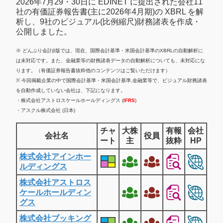
2026年7月29・30日に EDINET に提出された会社11
社の有価証券報告書(主に2026年4月期)の XBRL を解
析し、9社のビジュアル(比例縮尺)財務諸表を作成・
公開しました。
※ どんぶり会計β版では、現在、国際会計基準・米国会計基準のXBRLの自動解析に
は未対応です。また、金融業等の財務諸表データの自動解析についても、未対応にな
ります。（有価証券報告書抜粋他のコンテンツはご覧いただけます）
※ 今回掲載企業の中で国際会計基準・米国会計基準,金融業等で、ビジュアル財務諸表
を自動作成していない会社は、下記になります。
・株式会社アストロスケールホールディングス (
IFRS
)
・アスクル株式会社 (日本)
チャ
大株
有報
会社
会社名
役員
ート
主
抜粋
HP
株式会社アインホー
ルディングス
株式会社アストロス
ケールホールディン
グス
株式会社ブッキング