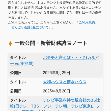
言も提供しません。本コンテンツを投資等の意思決定の目的で使
用することは適切ではありません。本サイトあるいは本コンテン
ツを利用して生じたいかなる損害に関しても、弊社は一切の責任
を負いません。
ご利用にあたっては、こちらもご覧ください。「
ご利用規約
」
「
どんぶり会計β版について
」。
一般公開・新着財務諸表ノート
タイトル
ポテチと言えば・・・? (カルビ
ー vs 湖池屋)
公開日
2026年6月25日
タイトル
大和ハウスと積水ハウス
公開日
2025年8月20日
タイトル
テレビ事業を持つ親会社のBS比
較(日テレ、TBS、フジ、テレ朝、テレビ東京)。フ