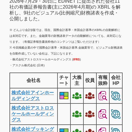
2026年7月29・30日に EDINET に提出された会社11
社の有価証券報告書(主に2026年4月期)の XBRL を解
析し、9社のビジュアル(比例縮尺)財務諸表を作成・
公開しました。
※ どんぶり会計β版では、現在、国際会計基準・米国会計基準のXBRLの自動解析に
は未対応です。また、金融業等の財務諸表データの自動解析についても、未対応にな
ります。（有価証券報告書抜粋他のコンテンツはご覧いただけます）
※ 今回掲載企業の中で国際会計基準・米国会計基準,金融業等で、ビジュアル財務諸表
を自動作成していない会社は、下記になります。
・株式会社アストロスケールホールディングス (
IFRS
)
・アスクル株式会社 (日本)
チャ
大株
有報
会社
会社名
役員
ート
主
抜粋
HP
株式会社アインホー
ルディングス
株式会社アストロス
ケールホールディン
グス
株式会社ブッキング