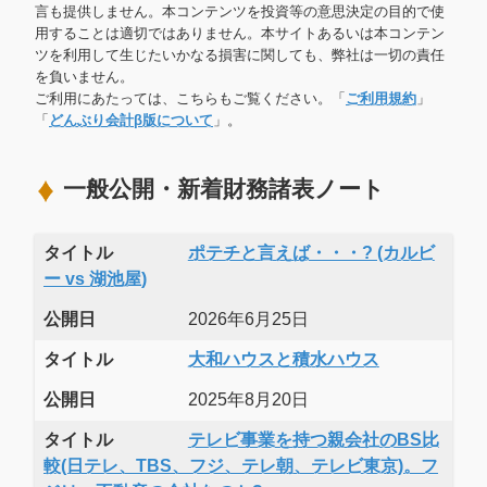
言も提供しません。本コンテンツを投資等の意思決定の目的で使
用することは適切ではありません。本サイトあるいは本コンテン
ツを利用して生じたいかなる損害に関しても、弊社は一切の責任
を負いません。
ご利用にあたっては、こちらもご覧ください。「
ご利用規約
」
「
どんぶり会計β版について
」。
一般公開・新着財務諸表ノート
タイトル
ポテチと言えば・・・? (カルビ
ー vs 湖池屋)
公開日
2026年6月25日
タイトル
大和ハウスと積水ハウス
公開日
2025年8月20日
タイトル
テレビ事業を持つ親会社のBS比
較(日テレ、TBS、フジ、テレ朝、テレビ東京)。フ