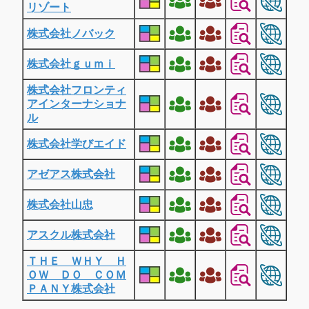
リゾート
株式会社ノバック
株式会社ｇｕｍｉ
株式会社フロンティ
アインターナショナ
ル
株式会社学びエイド
アゼアス株式会社
株式会社山忠
アスクル株式会社
ＴＨＥ ＷＨＹ Ｈ
ＯＷ ＤＯ ＣＯＭ
ＰＡＮＹ株式会社