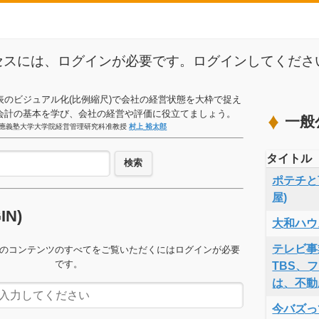
セスには、ログインが必要です。ログインしてくださ
表のビジュアル化(比例縮尺)で会社の経営状態を大枠で捉え
会計の基本を学び、会社の経営や評価に役立てましょう。
一般
應義塾大学大学院経営管理研究科准教授
村上 裕太郎
タイトル
検索
ポテチと言
屋)
GIN)
大和ハウ
テレビ事
のコンテンツのすべてをご覧いただくにはログインが必要
です。
TBS、
は、不動
今バズっ