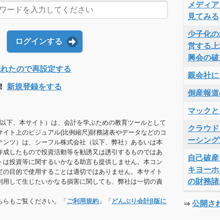
メディア
見てみる
少子化の
ログインする
営する上
興会の破
Dを忘れたので再設定する
親会社に
！
新規登録をする
倒産報道
マックと
（以下、本サイト）は、会計を学ぶための教育ツールとして
クラウド
サイト上のビジュアル(比例縮尺)財務諸表やデータなどのコ
ーシング
テンツ）は、シーフル株式会社（以下、弊社）あるいは本
作成したもので投資活動等を勧誘又は誘引するものではあ
自己破産
トは投資等に関するいかなる助言も提供しません。本コン
キヨーホ
定の目的で使用することは適切ではありません。本サイト
の財務諸
利用して生じたいかなる損害に関しても、弊社は一切の責
ちらもご覧ください。「
ご利用規約
」「
どんぶり会計β版に
⇒
公開さ