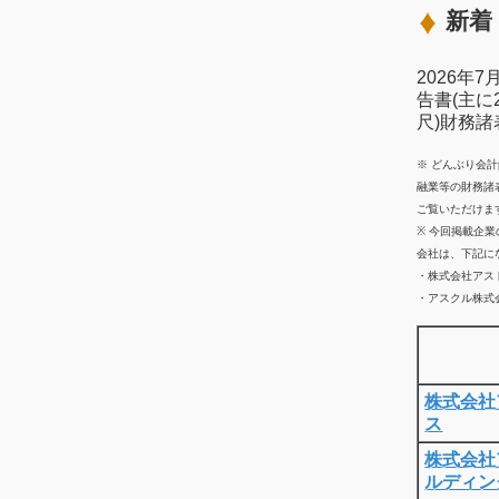
新着 
2026年
告書(主に
尺)財務
※ どんぶり会
融業等の財務諸
ご覧いただけま
※ 今回掲載企
会社は、下記に
・株式会社アス
・アスクル株式会
株式会社
ス
株式会社
ルディン