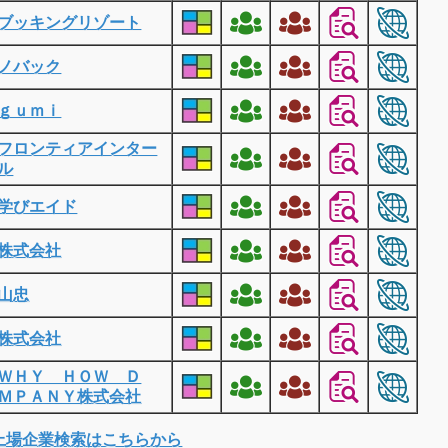
ブッキングリゾート
ノバック
ｇｕｍｉ
フロンティアインター
ル
学びエイド
株式会社
山忠
株式会社
ＷＨＹ ＨＯＷ Ｄ
ＭＰＡＮＹ株式会社
上場企業検索はこちらから