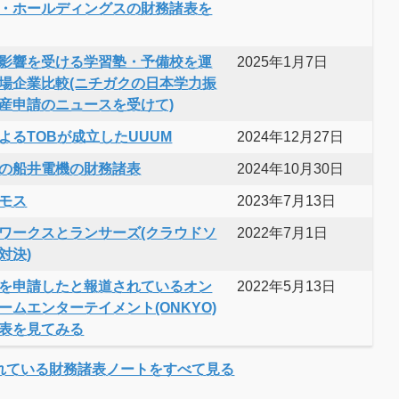
・ホールディングスの財務諸表を
影響を受ける学習塾・予備校を運
2025年1月7日
場企業比較(ニチガクの日本学力振
産申請のニュースを受けて)
よるTOBが成立したUUUM
2024年12月27日
の船井電機の財務諸表
2024年10月30日
モス
2023年7月13日
ワークスとランサーズ(クラウドソ
2022年7月1日
対決)
を申請したと報道されているオン
2022年5月13日
ームエンターテイメント(ONKYO)
表を見てみる
れている財務諸表ノートをすべて見る