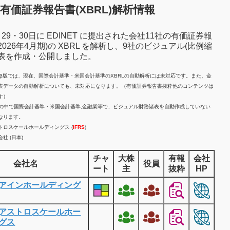
有価証券報告書(XBRL)解析情報
7月29・30日に EDINET に提出された会社11社の有価証券報
2026年4月期)の XBRL を解析し、9社のビジュアル(比例縮
諸表を作成・公開しました。
計β版では、現在、国際会計基準・米国会計基準のXBRLの自動解析には未対応です。また、金
表データの自動解析についても、未対応になります。（有価証券報告書抜粋他のコンテンツは
す）
業の中で国際会計基準・米国会計基準,金融業等で、ビジュアル財務諸表を自動作成していない
なります。
トロスケールホールディングス (
IFRS
)
社 (日本)
チャ
大株
有報
会社
会社名
役員
ート
主
抜粋
HP
アインホールディング
アストロスケールホー
グス