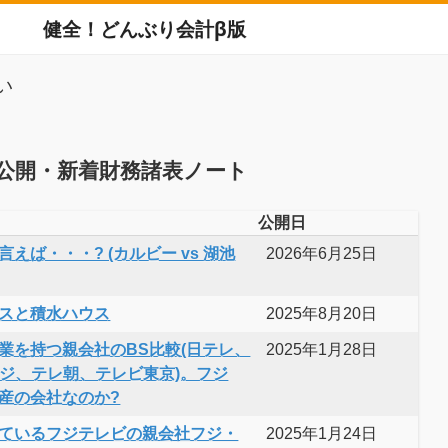
健全！どんぶり会計β版
い
公開・新着財務諸表ノート
公開日
えば・・・? (カルビー vs 湖池
2026年6月25日
スと積水ハウス
2025年8月20日
業を持つ親会社のBS比較(日テレ、
2025年1月28日
フジ、テレ朝、テレビ東京)。フジ
産の会社なのか?
ているフジテレビの親会社フジ・
2025年1月24日