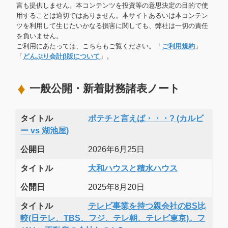
言も提供しません。本コンテンツを投資等の意思決定の目的で使
用することは適切ではありません。本サイトあるいは本コンテン
ツを利用して生じたいかなる損害に関しても、弊社は一切の責任
を負いません。
ご利用にあたっては、こちらもご覧ください。「
ご利用規約
」
「
どんぶり会計β版について
」。
一般公開・新着財務諸表ノート
タイトル
ポテチと言えば・・・? (カルビ
ー vs 湖池屋)
公開日
2026年6月25日
タイトル
大和ハウスと積水ハウス
公開日
2025年8月20日
タイトル
テレビ事業を持つ親会社のBS比
較(日テレ、TBS、フジ、テレ朝、テレビ東京)。フ