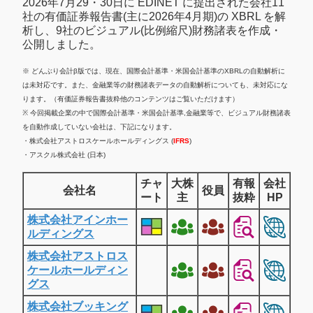
2026年7月29・30日に EDINET に提出された会社11
社の有価証券報告書(主に2026年4月期)の XBRL を解
析し、9社のビジュアル(比例縮尺)財務諸表を作成・
公開しました。
※ どんぶり会計β版では、現在、国際会計基準・米国会計基準のXBRLの自動解析に
は未対応です。また、金融業等の財務諸表データの自動解析についても、未対応にな
ります。（有価証券報告書抜粋他のコンテンツはご覧いただけます）
※ 今回掲載企業の中で国際会計基準・米国会計基準,金融業等で、ビジュアル財務諸表
を自動作成していない会社は、下記になります。
・株式会社アストロスケールホールディングス (
IFRS
)
・アスクル株式会社 (日本)
チャ
大株
有報
会社
会社名
役員
ート
主
抜粋
HP
株式会社アインホー
ルディングス
株式会社アストロス
ケールホールディン
グス
株式会社ブッキング