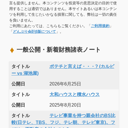
言も提供しません。本コンテンツを投資等の意思決定の目的で使
用することは適切ではありません。本サイトあるいは本コンテン
ツを利用して生じたいかなる損害に関しても、弊社は一切の責任
を負いません。
ご利用にあたっては、こちらもご覧ください。「
ご利用規約
」
「
どんぶり会計β版について
」。
一般公開・新着財務諸表ノート
タイトル
ポテチと言えば・・・? (カルビ
ー vs 湖池屋)
公開日
2026年6月25日
タイトル
大和ハウスと積水ハウス
公開日
2025年8月20日
タイトル
テレビ事業を持つ親会社のBS比
較(日テレ、TBS、フジ、テレ朝、テレビ東京)。フ