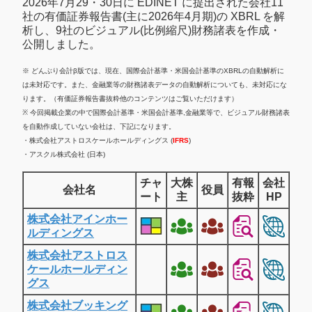
2026年7月29・30日に EDINET に提出された会社11
社の有価証券報告書(主に2026年4月期)の XBRL を解
析し、9社のビジュアル(比例縮尺)財務諸表を作成・
公開しました。
※ どんぶり会計β版では、現在、国際会計基準・米国会計基準のXBRLの自動解析に
は未対応です。また、金融業等の財務諸表データの自動解析についても、未対応にな
ります。（有価証券報告書抜粋他のコンテンツはご覧いただけます）
※ 今回掲載企業の中で国際会計基準・米国会計基準,金融業等で、ビジュアル財務諸表
を自動作成していない会社は、下記になります。
・株式会社アストロスケールホールディングス (
IFRS
)
・アスクル株式会社 (日本)
チャ
大株
有報
会社
会社名
役員
ート
主
抜粋
HP
株式会社アインホー
ルディングス
株式会社アストロス
ケールホールディン
グス
株式会社ブッキング