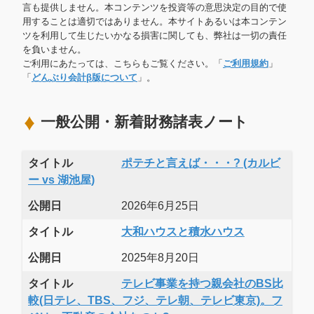
言も提供しません。本コンテンツを投資等の意思決定の目的で使
用することは適切ではありません。本サイトあるいは本コンテン
ツを利用して生じたいかなる損害に関しても、弊社は一切の責任
を負いません。
ご利用にあたっては、こちらもご覧ください。「
ご利用規約
」
「
どんぶり会計β版について
」。
一般公開・新着財務諸表ノート
タイトル
ポテチと言えば・・・? (カルビ
ー vs 湖池屋)
公開日
2026年6月25日
タイトル
大和ハウスと積水ハウス
公開日
2025年8月20日
タイトル
テレビ事業を持つ親会社のBS比
較(日テレ、TBS、フジ、テレ朝、テレビ東京)。フ