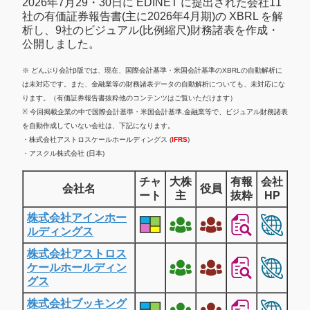
2026年7月29・30日に EDINET に提出された会社11
社の有価証券報告書(主に2026年4月期)の XBRL を解
析し、9社のビジュアル(比例縮尺)財務諸表を作成・
公開しました。
※ どんぶり会計β版では、現在、国際会計基準・米国会計基準のXBRLの自動解析に
は未対応です。また、金融業等の財務諸表データの自動解析についても、未対応にな
ります。（有価証券報告書抜粋他のコンテンツはご覧いただけます）
※ 今回掲載企業の中で国際会計基準・米国会計基準,金融業等で、ビジュアル財務諸表
を自動作成していない会社は、下記になります。
・株式会社アストロスケールホールディングス (
IFRS
)
・アスクル株式会社 (日本)
チャ
大株
有報
会社
会社名
役員
ート
主
抜粋
HP
株式会社アインホー
ルディングス
株式会社アストロス
ケールホールディン
グス
株式会社ブッキング