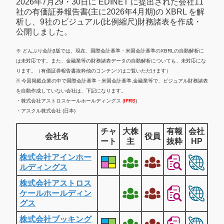
2026年7月29・30日に EDINET に提出された会社11
社の有価証券報告書(主に2026年4月期)の XBRL を解
析し、9社のビジュアル(比例縮尺)財務諸表を作成・
公開しました。
※ どんぶり会計β版では、現在、国際会計基準・米国会計基準のXBRLの自動解析に
は未対応です。また、金融業等の財務諸表データの自動解析についても、未対応にな
ります。（有価証券報告書抜粋他のコンテンツはご覧いただけます）
※ 今回掲載企業の中で国際会計基準・米国会計基準,金融業等で、ビジュアル財務諸表
を自動作成していない会社は、下記になります。
・株式会社アストロスケールホールディングス (
IFRS
)
・アスクル株式会社 (日本)
チャ
大株
有報
会社
会社名
役員
ート
主
抜粋
HP
株式会社アインホー
ルディングス
株式会社アストロス
ケールホールディン
グス
株式会社ブッキング