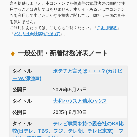
言も提供しません。本コンテンツを投資等の意思決定の目的で使
用することは適切ではありません。本サイトあるいは本コンテン
ツを利用して生じたいかなる損害に関しても、弊社は一切の責任
を負いません。
ご利用にあたっては、こちらもご覧ください。「
ご利用規約
」
「
どんぶり会計β版について
」。
一般公開・新着財務諸表ノート
タイトル
ポテチと言えば・・・? (カルビ
ー vs 湖池屋)
公開日
2026年6月25日
タイトル
大和ハウスと積水ハウス
公開日
2025年8月20日
タイトル
テレビ事業を持つ親会社のBS比
較(日テレ、TBS、フジ、テレ朝、テレビ東京)。フ