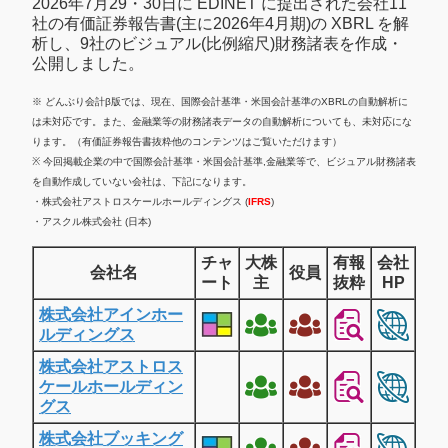
2026年7月29・30日に EDINET に提出された会社11
社の有価証券報告書(主に2026年4月期)の XBRL を解
析し、9社のビジュアル(比例縮尺)財務諸表を作成・
公開しました。
※ どんぶり会計β版では、現在、国際会計基準・米国会計基準のXBRLの自動解析に
は未対応です。また、金融業等の財務諸表データの自動解析についても、未対応にな
ります。（有価証券報告書抜粋他のコンテンツはご覧いただけます）
※ 今回掲載企業の中で国際会計基準・米国会計基準,金融業等で、ビジュアル財務諸表
を自動作成していない会社は、下記になります。
・株式会社アストロスケールホールディングス (
IFRS
)
・アスクル株式会社 (日本)
チャ
大株
有報
会社
会社名
役員
ート
主
抜粋
HP
株式会社アインホー
ルディングス
株式会社アストロス
ケールホールディン
グス
株式会社ブッキング