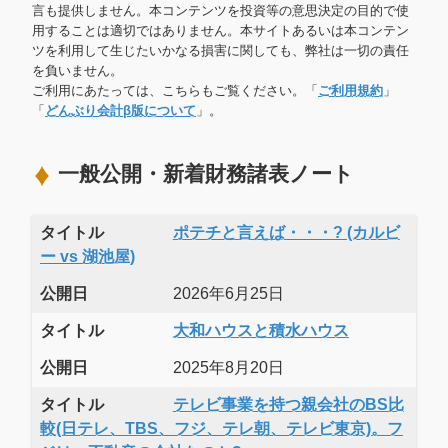
言も提供しません。本コンテンツを投資等の意思決定の目的で使
用することは適切ではありません。本サイトあるいは本コンテン
ツを利用して生じたいかなる損害に関しても、弊社は一切の責任
を負いません。
ご利用にあたっては、こちらもご覧ください。「
ご利用規約
」
「
どんぶり会計β版について
」。
一般公開・新着財務諸表ノート
タイトル
ポテチと言えば・・・? (カルビ
ー vs 湖池屋)
公開日
2026年6月25日
タイトル
大和ハウスと積水ハウス
公開日
2025年8月20日
タイトル
テレビ事業を持つ親会社のBS比
較(日テレ、TBS、フジ、テレ朝、テレビ東京)。フ