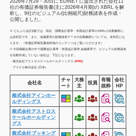
2026年7月29・30日に EDINET に提出された会社11
社の有価証券報告書(主に2026年4月期)の XBRL を解
析し、9社のビジュアル(比例縮尺)財務諸表を作成・
公開しました。
※ どんぶり会計β版では、現在、国際会計基準・米国会計基準のXBRLの自動解析に
は未対応です。また、金融業等の財務諸表データの自動解析についても、未対応にな
ります。（有価証券報告書抜粋他のコンテンツはご覧いただけます）
※ 今回掲載企業の中で国際会計基準・米国会計基準,金融業等で、ビジュアル財務諸表
を自動作成していない会社は、下記になります。
・株式会社アストロスケールホールディングス (
IFRS
)
・アスクル株式会社 (日本)
チャ
大株
有報
会社
会社名
役員
ート
主
抜粋
HP
株式会社アインホー
ルディングス
株式会社アストロス
ケールホールディン
グス
株式会社ブッキング