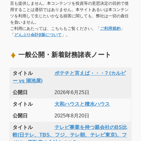
言も提供しません。本コンテンツを投資等の意思決定の目的で使
用することは適切ではありません。本サイトあるいは本コンテン
ツを利用して生じたいかなる損害に関しても、弊社は一切の責任
を負いません。
ご利用にあたっては、こちらもご覧ください。「
ご利用規約
」
「
どんぶり会計β版について
」。
一般公開・新着財務諸表ノート
タイトル
ポテチと言えば・・・? (カルビ
ー vs 湖池屋)
公開日
2026年6月25日
タイトル
大和ハウスと積水ハウス
公開日
2025年8月20日
タイトル
テレビ事業を持つ親会社のBS比
較(日テレ、TBS、フジ、テレ朝、テレビ東京)。フ