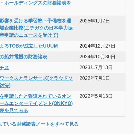
・ホールディングスの財務諸表を
影響を受ける学習塾・予備校を運
2025年1月7日
場企業比較(ニチガクの日本学力振
産申請のニュースを受けて)
よるTOBが成立したUUUM
2024年12月27日
の船井電機の財務諸表
2024年10月30日
モス
2023年7月13日
ワークスとランサーズ(クラウドソ
2022年7月1日
対決)
を申請したと報道されているオン
2022年5月13日
ームエンターテイメント(ONKYO)
表を見てみる
れている財務諸表ノートをすべて見る