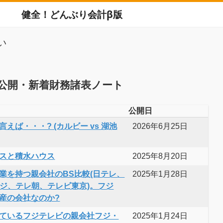
健全！どんぶり会計β版
い
公開・新着財務諸表ノート
公開日
えば・・・? (カルビー vs 湖池
2026年6月25日
スと積水ハウス
2025年8月20日
業を持つ親会社のBS比較(日テレ、
2025年1月28日
フジ、テレ朝、テレビ東京)。フジ
産の会社なのか?
ているフジテレビの親会社フジ・
2025年1月24日