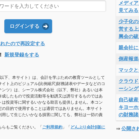
メディア
見てみる
少子化の
ログインする
営する上
興会の破
Dを忘れたので再設定する
親会社に
！
新規登録をする
倒産報道
マックと
（以下、本サイト）は、会計を学ぶための教育ツールとして
クラウド
サイト上のビジュアル(比例縮尺)財務諸表やデータなどのコ
ーシング
テンツ）は、シーフル株式会社（以下、弊社）あるいは本
作成したもので投資活動等を勧誘又は誘引するものではあ
自己破産
トは投資等に関するいかなる助言も提供しません。本コン
キヨーホ
定の目的で使用することは適切ではありません。本サイト
の財務諸
利用して生じたいかなる損害に関しても、弊社は一切の責
ちらもご覧ください。「
ご利用規約
」「
どんぶり会計β版に
⇒
公開さ