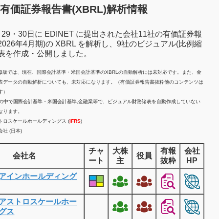
有価証券報告書(XBRL)解析情報
7月29・30日に EDINET に提出された会社11社の有価証券報
2026年4月期)の XBRL を解析し、9社のビジュアル(比例縮
諸表を作成・公開しました。
計β版では、現在、国際会計基準・米国会計基準のXBRLの自動解析には未対応です。また、金
表データの自動解析についても、未対応になります。（有価証券報告書抜粋他のコンテンツは
す）
業の中で国際会計基準・米国会計基準,金融業等で、ビジュアル財務諸表を自動作成していない
なります。
トロスケールホールディングス (
IFRS
)
社 (日本)
チャ
大株
有報
会社
会社名
役員
ート
主
抜粋
HP
アインホールディング
アストロスケールホー
グス