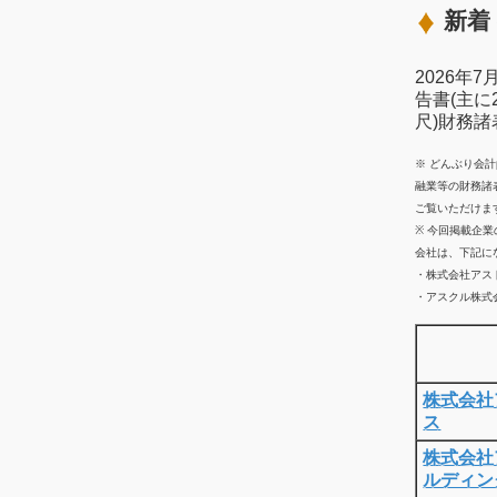
新着 
2026年
告書(主に
尺)財務
※ どんぶり会
融業等の財務諸
ご覧いただけま
※ 今回掲載企
会社は、下記に
・株式会社アス
・アスクル株式会
株式会社
ス
株式会社
ルディン