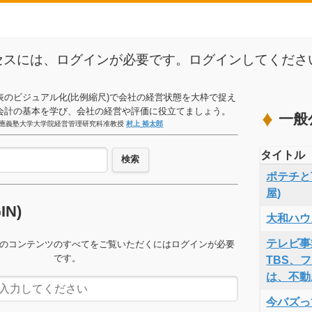
セスには、ログインが必要です。ログインしてくださ
表のビジュアル化(比例縮尺)で会社の経営状態を大枠で捉え
会計の基本を学び、会社の経営や評価に役立てましょう。
一般
應義塾大学大学院経営管理研究科准教授
村上 裕太郎
タイトル
検索
ポテチと言
屋)
GIN)
大和ハウ
テレビ事
のコンテンツのすべてをご覧いただくにはログインが必要
です。
TBS、
は、不動
今バズっ