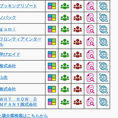
ブッキングリゾート
ノバック
ｇｕｍｉ
フロンティアインター
ル
学びエイド
株式会社
山忠
株式会社
ＷＨＹ ＨＯＷ Ｄ
ＭＰＡＮＹ株式会社
上場企業検索はこちらから