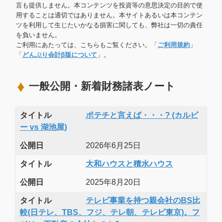
言も提供しません。本コンテンツを投資等の意思決定の目的で使
用することは適切ではありません。本サイトあるいは本コンテン
ツを利用して生じたいかなる損害に関しても、弊社は一切の責任
を負いません。
ご利用にあたっては、こちらもご覧ください。「
ご利用規約
」
「
どんぶり会計β版について
」。
一般公開・新着財務諸表ノート
タイトル
ポテチと言えば・・・? (カルビ
ー vs 湖池屋)
公開日
2026年6月25日
タイトル
大和ハウスと積水ハウス
公開日
2025年8月20日
タイトル
テレビ事業を持つ親会社のBS比
較(日テレ、TBS、フジ、テレ朝、テレビ東京)。フ