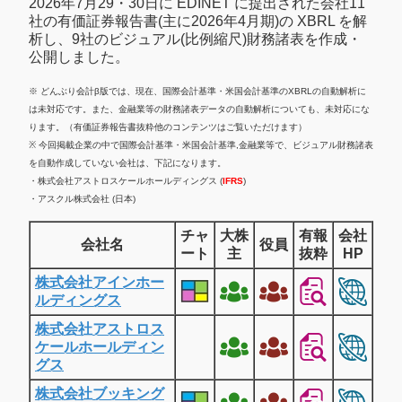
2026年7月29・30日に EDINET に提出された会社11
社の有価証券報告書(主に2026年4月期)の XBRL を解
析し、9社のビジュアル(比例縮尺)財務諸表を作成・
公開しました。
※ どんぶり会計β版では、現在、国際会計基準・米国会計基準のXBRLの自動解析に
は未対応です。また、金融業等の財務諸表データの自動解析についても、未対応にな
ります。（有価証券報告書抜粋他のコンテンツはご覧いただけます）
※ 今回掲載企業の中で国際会計基準・米国会計基準,金融業等で、ビジュアル財務諸表
を自動作成していない会社は、下記になります。
・株式会社アストロスケールホールディングス (
IFRS
)
・アスクル株式会社 (日本)
チャ
大株
有報
会社
会社名
役員
ート
主
抜粋
HP
株式会社アインホー
ルディングス
株式会社アストロス
ケールホールディン
グス
株式会社ブッキング