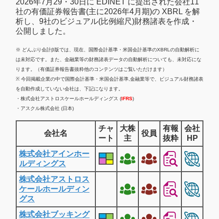
2026年7月29・30日に EDINET に提出された会社11
社の有価証券報告書(主に2026年4月期)の XBRL を解
析し、9社のビジュアル(比例縮尺)財務諸表を作成・
公開しました。
※ どんぶり会計β版では、現在、国際会計基準・米国会計基準のXBRLの自動解析に
は未対応です。また、金融業等の財務諸表データの自動解析についても、未対応にな
ります。（有価証券報告書抜粋他のコンテンツはご覧いただけます）
※ 今回掲載企業の中で国際会計基準・米国会計基準,金融業等で、ビジュアル財務諸表
を自動作成していない会社は、下記になります。
・株式会社アストロスケールホールディングス (
IFRS
)
・アスクル株式会社 (日本)
チャ
大株
有報
会社
会社名
役員
ート
主
抜粋
HP
株式会社アインホー
ルディングス
株式会社アストロス
ケールホールディン
グス
株式会社ブッキング