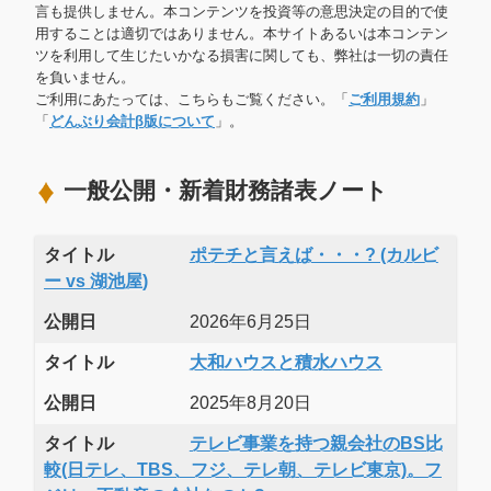
言も提供しません。本コンテンツを投資等の意思決定の目的で使
用することは適切ではありません。本サイトあるいは本コンテン
ツを利用して生じたいかなる損害に関しても、弊社は一切の責任
を負いません。
ご利用にあたっては、こちらもご覧ください。「
ご利用規約
」
「
どんぶり会計β版について
」。
一般公開・新着財務諸表ノート
タイトル
ポテチと言えば・・・? (カルビ
ー vs 湖池屋)
公開日
2026年6月25日
タイトル
大和ハウスと積水ハウス
公開日
2025年8月20日
タイトル
テレビ事業を持つ親会社のBS比
較(日テレ、TBS、フジ、テレ朝、テレビ東京)。フ