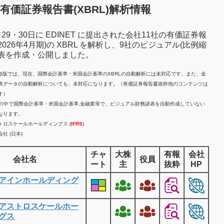
有価証券報告書(XBRL)解析情報
7月29・30日に EDINET に提出された会社11社の有価証券報
2026年4月期)の XBRL を解析し、9社のビジュアル(比例縮
諸表を作成・公開しました。
計β版では、現在、国際会計基準・米国会計基準のXBRLの自動解析には未対応です。また、金
表データの自動解析についても、未対応になります。（有価証券報告書抜粋他のコンテンツは
す）
業の中で国際会計基準・米国会計基準,金融業等で、ビジュアル財務諸表を自動作成していない
なります。
トロスケールホールディングス (
IFRS
)
社 (日本)
チャ
大株
有報
会社
会社名
役員
ート
主
抜粋
HP
アインホールディング
アストロスケールホー
グス