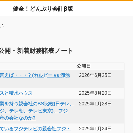
健全！どんぶり会計β版
い
公開・新着財務諸表ノート
公開日
えば・・・? (カルビー vs 湖池
2026年6月25日
スと積水ハウス
2025年8月20日
業を持つ親会社のBS比較(日テレ、
2025年1月28日
フジ、テレ朝、テレビ東京)。フジ
産の会社なのか?
ているフジテレビの親会社フジ・
2025年1月24日