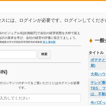
セスには、ログインが必要です。ログインしてくださ
表のビジュアル化(比例縮尺)で会社の経営状態を大枠で捉え
会計の基本を学び、会社の経営や評価に役立てましょう。
一般
應義塾大学大学院経営管理研究科准教授
村上 裕太郎
タイトル
検索
ポテチと言
屋)
GIN)
大和ハウ
テレビ事
のコンテンツのすべてをご覧いただくにはログインが必要
です。
TBS、
は、不動
今バズっ