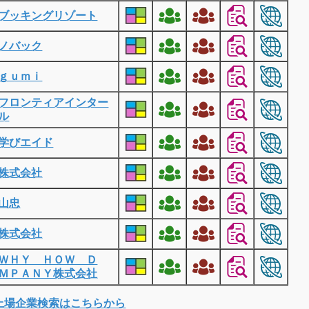
ブッキングリゾート
ノバック
ｇｕｍｉ
フロンティアインター
ル
学びエイド
株式会社
山忠
株式会社
ＷＨＹ ＨＯＷ Ｄ
ＭＰＡＮＹ株式会社
上場企業検索はこちらから