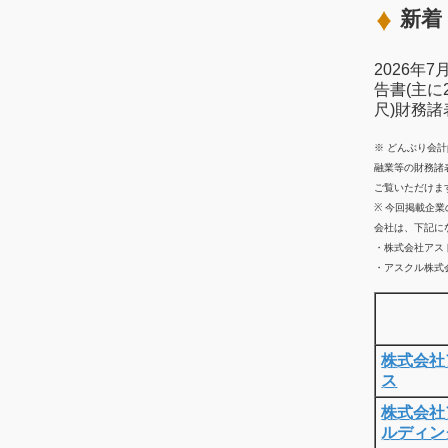
新着 
2026年
告書(主に
尺)財務
※ どんぶり会
融業等の財務諸
ご覧いただけま
※ 今回掲載企
会社は、下記に
・株式会社アス
・アスクル株式会
株式会社
ス
株式会社
ルディン