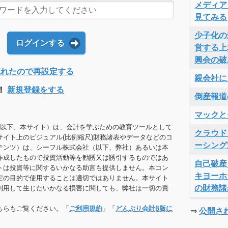
メディア
見てみる
少子化の
ログインする
営する上
興会の破
Dを忘れたので再設定する
親会社に
！
新規登録をする
倒産報道
マックと
（以下、本サイト）は、会計を学ぶための教育ツールとして
クラウド
サイト上のビジュアル(比例縮尺)財務諸表やデータなどのコ
ーシング
テンツ）は、シーフル株式会社（以下、弊社）あるいは本
作成したもので投資活動等を勧誘又は誘引するものではあ
自己破産
トは投資等に関するいかなる助言も提供しません。本コン
キヨーホ
定の目的で使用することは適切ではありません。本サイト
の財務諸
利用して生じたいかなる損害に関しても、弊社は一切の責
ちらもご覧ください。「
ご利用規約
」「
どんぶり会計β版に
⇒
公開さ