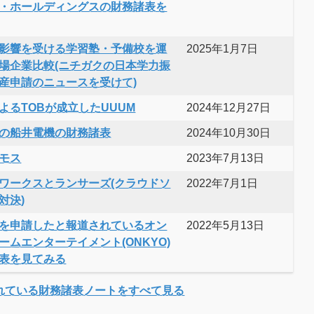
・ホールディングスの財務諸表を
影響を受ける学習塾・予備校を運
2025年1月7日
場企業比較(ニチガクの日本学力振
産申請のニュースを受けて)
よるTOBが成立したUUUM
2024年12月27日
の船井電機の財務諸表
2024年10月30日
モス
2023年7月13日
ワークスとランサーズ(クラウドソ
2022年7月1日
対決)
を申請したと報道されているオン
2022年5月13日
ームエンターテイメント(ONKYO)
表を見てみる
れている財務諸表ノートをすべて見る