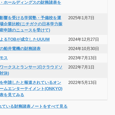
・ホールディングスの財務諸表を
影響を受ける学習塾・予備校を運
2025年1月7日
場企業比較(ニチガクの日本学力振
産申請のニュースを受けて)
よるTOBが成立したUUUM
2024年12月27日
の船井電機の財務諸表
2024年10月30日
モス
2023年7月13日
ワークスとランサーズ(クラウドソ
2022年7月1日
対決)
を申請したと報道されているオン
2022年5月13日
ームエンターテイメント(ONKYO)
表を見てみる
れている財務諸表ノートをすべて見る