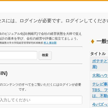
セスには、ログインが必要です。ログインしてくださ
表のビジュアル化(比例縮尺)で会社の経営状態を大枠で捉え
会計の基本を学び、会社の経営や評価に役立てましょう。
一般
應義塾大学大学院経営管理研究科准教授
村上 裕太郎
タイトル
検索
ポテチと言
屋)
GIN)
大和ハウ
テレビ事
のコンテンツのすべてをご覧いただくにはログインが必要
です。
TBS、
は、不動
今バズっ