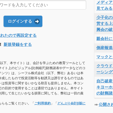
メディア
見てみる
少子化の
ログインする
営する上
興会の破
Dを忘れたので再設定する
親会社に
！
新規登録をする
倒産報道
マックと
（以下、本サイト）は、会計を学ぶための教育ツールとして
クラウド
サイト上のビジュアル(比例縮尺)財務諸表やデータなどのコ
ーシング
テンツ）は、シーフル株式会社（以下、弊社）あるいは本
作成したもので投資活動等を勧誘又は誘引するものではあ
自己破産
トは投資等に関するいかなる助言も提供しません。本コン
キヨーホ
定の目的で使用することは適切ではありません。本サイト
の財務諸
利用して生じたいかなる損害に関しても、弊社は一切の責
ちらもご覧ください。「
ご利用規約
」「
どんぶり会計β版に
⇒
公開さ