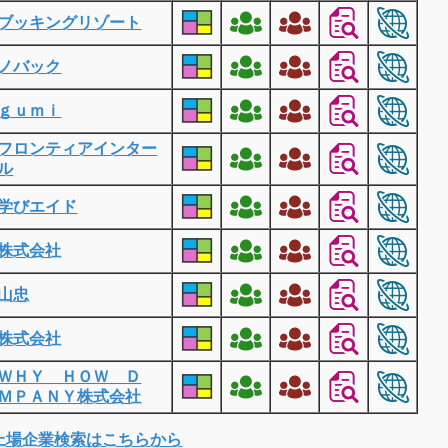
ブッキングリゾート
ノバック
ｇｕｍｉ
フロンティアインター
ル
学びエイド
株式会社
山忠
株式会社
ＷＨＹ ＨＯＷ Ｄ
ＭＰＡＮＹ株式会社
上場企業検索はこちらから