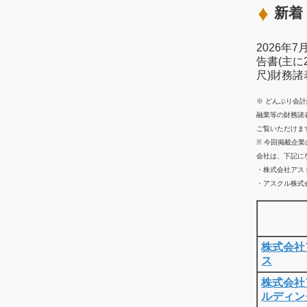
新着 
2026年
告書(主に
尺)財務
※ どんぶり会
融業等の財務諸
ご覧いただけま
※ 今回掲載企
会社は、下記に
・株式会社アス
・アスクル株式会
株式会社
ス
株式会社
ルディン