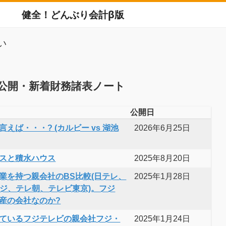
健全！どんぶり会計β版
い
公開・新着財務諸表ノート
公開日
えば・・・? (カルビー vs 湖池
2026年6月25日
スと積水ハウス
2025年8月20日
業を持つ親会社のBS比較(日テレ、
2025年1月28日
フジ、テレ朝、テレビ東京)。フジ
産の会社なのか?
ているフジテレビの親会社フジ・
2025年1月24日