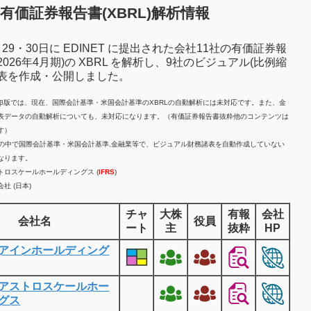
有価証券報告書(XBRL)解析情報
7月29・30日に EDINET に提出された会社11社の有価証券報
2026年4月期)の XBRL を解析し、9社のビジュアル(比例縮
諸表を作成・公開しました。
計β版では、現在、国際会計基準・米国会計基準のXBRLの自動解析には未対応です。また、金
表データの自動解析についても、未対応になります。（有価証券報告書抜粋他のコンテンツは
す）
業の中で国際会計基準・米国会計基準,金融業等で、ビジュアル財務諸表を自動作成していない
なります。
トロスケールホールディングス (
IFRS
)
社 (日本)
チャ
大株
有報
会社
会社名
役員
ート
主
抜粋
HP
アインホールディング
アストロスケールホー
グス