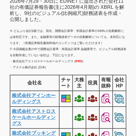
2026年7月29・30日に EDINET に提出された会社11
社の有価証券報告書(主に2026年4月期)の XBRL を解
析し、9社のビジュアル(比例縮尺)財務諸表を作成・
公開しました。
※ どんぶり会計β版では、現在、国際会計基準・米国会計基準のXBRLの自動解析に
は未対応です。また、金融業等の財務諸表データの自動解析についても、未対応にな
ります。（有価証券報告書抜粋他のコンテンツはご覧いただけます）
※ 今回掲載企業の中で国際会計基準・米国会計基準,金融業等で、ビジュアル財務諸表
を自動作成していない会社は、下記になります。
・株式会社アストロスケールホールディングス (
IFRS
)
・アスクル株式会社 (日本)
チャ
大株
有報
会社
会社名
役員
ート
主
抜粋
HP
株式会社アインホー
ルディングス
株式会社アストロス
ケールホールディン
グス
株式会社ブッキング