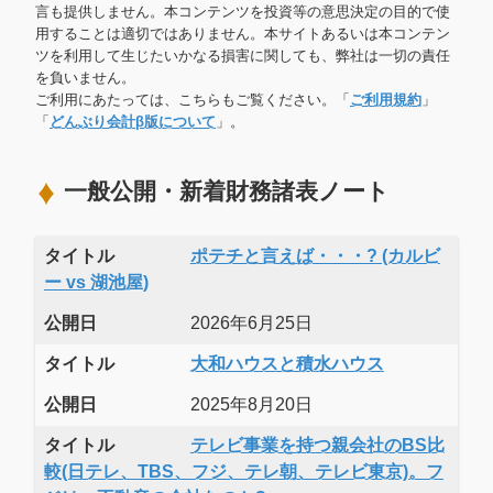
言も提供しません。本コンテンツを投資等の意思決定の目的で使
用することは適切ではありません。本サイトあるいは本コンテン
ツを利用して生じたいかなる損害に関しても、弊社は一切の責任
を負いません。
ご利用にあたっては、こちらもご覧ください。「
ご利用規約
」
「
どんぶり会計β版について
」。
一般公開・新着財務諸表ノート
タイトル
ポテチと言えば・・・? (カルビ
ー vs 湖池屋)
公開日
2026年6月25日
タイトル
大和ハウスと積水ハウス
公開日
2025年8月20日
タイトル
テレビ事業を持つ親会社のBS比
較(日テレ、TBS、フジ、テレ朝、テレビ東京)。フ