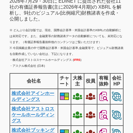
2026年7月29・30日に EDINET に提出された会社11
社の有価証券報告書(主に2026年4月期)の XBRL を解
析し、9社のビジュアル(比例縮尺)財務諸表を作成・
公開しました。
※ どんぶり会計β版では、現在、国際会計基準・米国会計基準のXBRLの自動解析に
は未対応です。また、金融業等の財務諸表データの自動解析についても、未対応にな
ります。（有価証券報告書抜粋他のコンテンツはご覧いただけます）
※ 今回掲載企業の中で国際会計基準・米国会計基準,金融業等で、ビジュアル財務諸表
を自動作成していない会社は、下記になります。
・株式会社アストロスケールホールディングス (
IFRS
)
・アスクル株式会社 (日本)
チャ
大株
有報
会社
会社名
役員
ート
主
抜粋
HP
株式会社アインホー
ルディングス
株式会社アストロス
ケールホールディン
グス
株式会社ブッキング