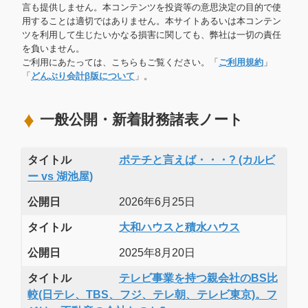
言も提供しません。本コンテンツを投資等の意思決定の目的で使
用することは適切ではありません。本サイトあるいは本コンテン
ツを利用して生じたいかなる損害に関しても、弊社は一切の責任
を負いません。
ご利用にあたっては、こちらもご覧ください。「
ご利用規約
」
「
どんぶり会計β版について
」。
一般公開・新着財務諸表ノート
タイトル
ポテチと言えば・・・? (カルビ
ー vs 湖池屋)
公開日
2026年6月25日
タイトル
大和ハウスと積水ハウス
公開日
2025年8月20日
タイトル
テレビ事業を持つ親会社のBS比
較(日テレ、TBS、フジ、テレ朝、テレビ東京)。フ