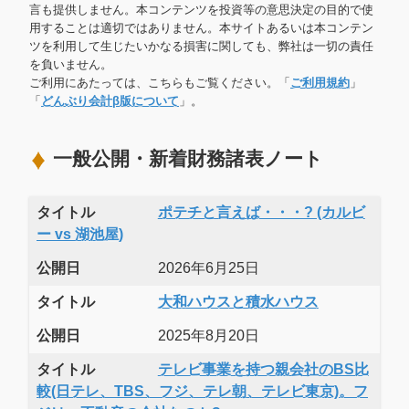
言も提供しません。本コンテンツを投資等の意思決定の目的で使
用することは適切ではありません。本サイトあるいは本コンテン
ツを利用して生じたいかなる損害に関しても、弊社は一切の責任
を負いません。
ご利用にあたっては、こちらもご覧ください。「
ご利用規約
」
「
どんぶり会計β版について
」。
一般公開・新着財務諸表ノート
タイトル
ポテチと言えば・・・? (カルビ
ー vs 湖池屋)
公開日
2026年6月25日
タイトル
大和ハウスと積水ハウス
公開日
2025年8月20日
タイトル
テレビ事業を持つ親会社のBS比
較(日テレ、TBS、フジ、テレ朝、テレビ東京)。フ