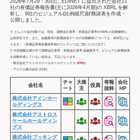
2026年7月29・30日に EDINET に提出された会社11
社の有価証券報告書(主に2026年4月期)の XBRL を解
析し、9社のビジュアル(比例縮尺)財務諸表を作成・
公開しました。
※ どんぶり会計β版では、現在、国際会計基準・米国会計基準のXBRLの自動解析に
は未対応です。また、金融業等の財務諸表データの自動解析についても、未対応にな
ります。（有価証券報告書抜粋他のコンテンツはご覧いただけます）
※ 今回掲載企業の中で国際会計基準・米国会計基準,金融業等で、ビジュアル財務諸表
を自動作成していない会社は、下記になります。
・株式会社アストロスケールホールディングス (
IFRS
)
・アスクル株式会社 (日本)
チャ
大株
有報
会社
会社名
役員
ート
主
抜粋
HP
株式会社アインホー
ルディングス
株式会社アストロス
ケールホールディン
グス
株式会社ブッキング